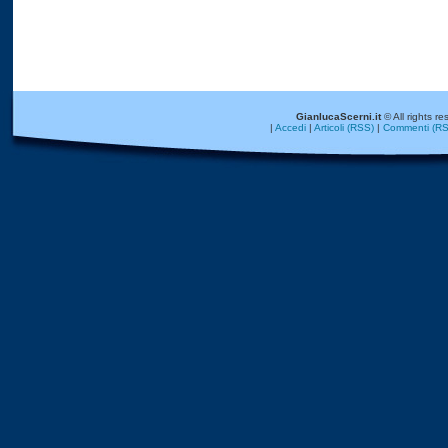
GianlucaScerni.it
© All rights re
|
Accedi
|
Articoli (RSS)
|
Commenti (RS