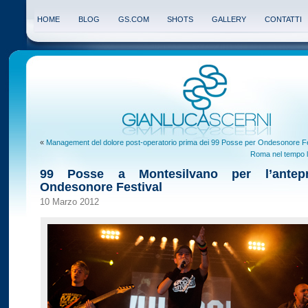
HOME
BLOG
GS.COM
SHOTS
GALLERY
CONTATTI
«
Management del dolore post-operatorio prima dei 99 Posse per Ondesonore Fe
Roma nel tempo l
99 Posse a Montesilvano per l’antep
Ondesonore Festival
10 Marzo 2012