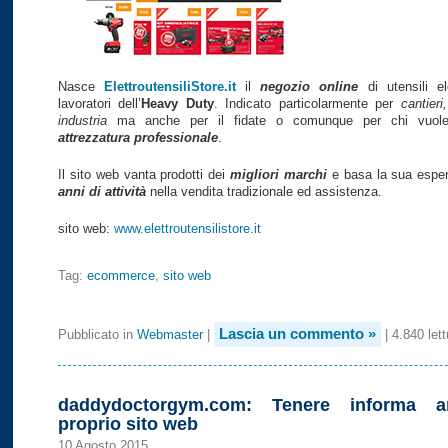
Nasce
ElettroutensiliStore.it
il
negozio online
di utensili ele
lavoratori dell’
Heavy Duty
. Indicato particolarmente per
cantieri
industria
ma anche per il fidate o comunque per chi vuole 
attrezzatura professionale
.
Il sito web vanta prodotti dei
migliori marchi
e basa la sua espe
anni di attività
nella vendita tradizionale ed assistenza.
sito web:
www.elettroutensilistore.it
Tag:
ecommerce
,
sito web
Lascia un commento »
Pubblicato in
Webmaster
|
| 4.840 lett
daddydoctorgym.com: Tenere informa a
proprio sito web
10 Agosto 2015