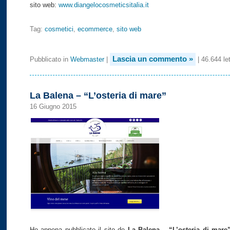
sito web:
www.diangelocosmeticsitalia.it
Tag:
cosmetici
,
ecommerce
,
sito web
Lascia un commento »
Pubblicato in
Webmaster
|
| 46.644 le
La Balena – “L’osteria di mare”
16 Giugno 2015
Ho appena pubblicato il sito de
La Balena – “L’osteria di mare