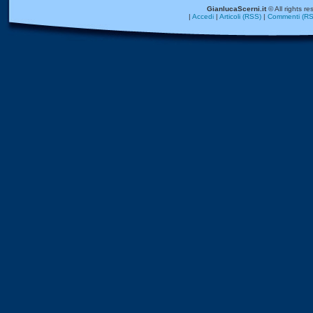
GianlucaScerni.it
© All rights re
|
Accedi
|
Articoli (RSS)
|
Commenti (RS