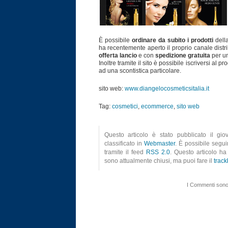
È possibile
ordinare da subito i prodotti
della
ha recentemente aperto il proprio canale distr
offerta lancio
e con
spedizione gratuita
per un
Inoltre tramite il sito è possibile iscriversi al
ad una scontistica particolare.
sito web:
www.diangelocosmeticsitalia.it
Tag:
cosmetici
,
ecommerce
,
sito web
Questo articolo è stato pubblicato il gi
classificato in
Webmaster
. È possibile segui
tramite il feed
RSS 2.0
. Questo articolo ha
sono attualmente chiusi, ma puoi fare il
trac
I Commenti sono