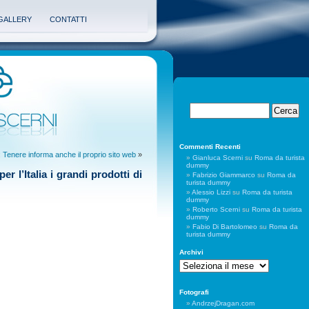
GALLERY
CONTATTI
Commenti Recenti
enere informa anche il proprio sito web
»
Gianluca Scerni
su
Roma da turista
dummy
r l’Italia i grandi prodotti di
Fabrizio Giammarco
su
Roma da
turista dummy
Alessio Lizzi
su
Roma da turista
dummy
Roberto Scerni
su
Roma da turista
dummy
Fabio Di Bartolomeo
su
Roma da
turista dummy
Archivi
Archivi
Fotografi
AndrzejDragan.com