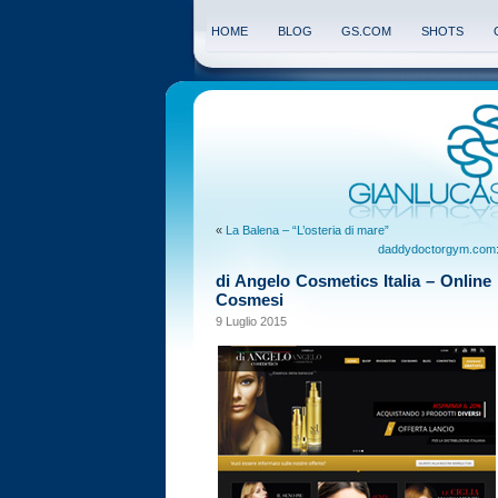
HOME
BLOG
GS.COM
SHOTS
«
La Balena – “L’osteria di mare”
daddydoctorgym.com: T
di Angelo Cosmetics Italia – Online pe
Cosmesi
9 Luglio 2015