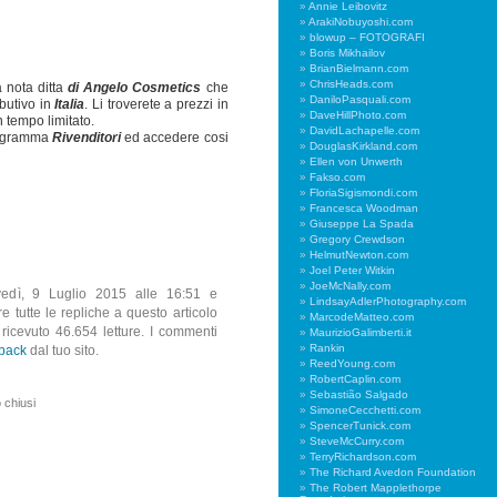
Annie Leibovitz
ArakiNobuyoshi.com
blowup – FOTOGRAFI
Boris Mikhailov
BrianBielmann.com
ChrisHeads.com
 nota ditta
di Angelo Cosmetics
che
DaniloPasquali.com
ibutivo in
Italia
. Li troverete a prezzi in
DaveHillPhoto.com
 tempo limitato.
DavidLachapelle.com
 programma
Rivenditori
ed accedere cosi
DouglasKirkland.com
Ellen von Unwerth
Fakso.com
FloriaSigismondi.com
Francesca Woodman
Giuseppe La Spada
Gregory Crewdson
HelmutNewton.com
Joel Peter Witkin
JoeMcNally.com
ovedì, 9 Luglio 2015 alle 16:51 e
LindsayAdlerPhotography.com
re tutte le repliche a questo articolo
MarcodeMatteo.com
 ricevuto 46.654 letture. I commenti
MaurizioGalimberti.it
Rankin
kback
dal tuo sito.
ReedYoung.com
RobertCaplin.com
Sebastião Salgado
 chiusi
SimoneCecchetti.com
SpencerTunick.com
SteveMcCurry.com
TerryRichardson.com
The Richard Avedon Foundation
The Robert Mapplethorpe