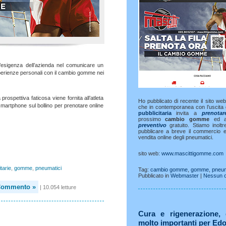
’esigenza dell’azienda nel comunicare un
erienze personali con il cambio gomme nei
rospettiva faticosa viene fornita all’atleta
Ho pubblicato di recente il sito we
o smartphone sul bollino per prenotare online
che in contemporanea con l’uscita 
pubblicitaria
invita a
prenotar
prossimo
cambio gomme
ed a 
preventivo
gratuito. Stiamo inolt
pubblicare a breve il commercio el
vendita online degli pneumatici.
sito web:
www.mascittigomme.com
tarie
,
gomme
,
pneumatici
Tag:
cambio gomme
,
gomme
,
pneum
Pubblicato in
Webmaster
|
Nessun 
Commento »
| 10.054 letture
Cura e rigenerazione,
molto importanti per Ed