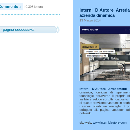
Commento »
| 9.308 letture
Interni D’Autore Arred
azienda dinamica
13 Marzo 2014
pagina successiva
Interni D’Autore Arredamenti
è
dinamica, curiosa di sperime
tecnologie attraverso il proprio s
visibile e veloce su tutti i dispositivi 
di questo troviamo riassunti in pochi
i servizi offerti, un ventaglio di pr
collegato alla pagina facebook ed a
network.
sito web:
www.internidautore.com