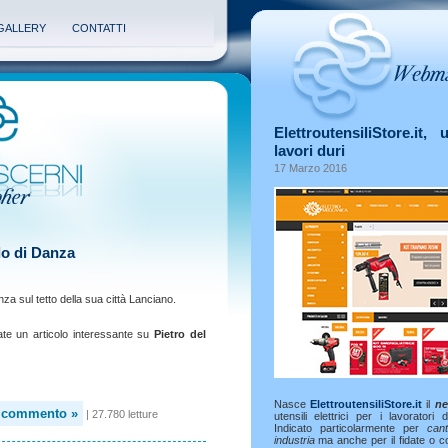
GALLERY
CONTATTI
ElettroutensiliStore.it, 
lavori duri
17 Marzo 2016
do di Danza
a sul tetto della sua città Lanciano.
ate un articolo interessante su
Pietro del
Nasce
ElettroutensiliStore.it
il
ne
n commento »
| 27.780 letture
utensili elettrici per i lavoratori de
Indicato particolarmente per
cant
industria
ma anche per il fidate o 