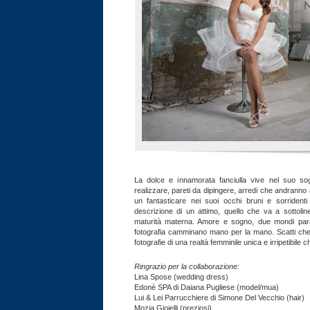
La dolce e innamorata fanciulla vive nel suo so
realizzare, pareti da dipingere, arredi che andranno 
un fantasticare nei suoi occhi bruni e sorrident
descrizione di un attimo, quello che va a sottolinea
maturità materna. Amore e sogno, due mondi paral
fotografia camminano mano per la mano. Scatti che 
fotografie di una realtà femminile unica e irripetibil
Ringrazio per la collaborazione:
Lina Spose (wedding dress)
Edonè SPA di Daiana Pugliese (model/mua)
Lui & Lei Parrucchiere di Simone Del Vecchio (hair)
Mozia Gioielli (preziosi)