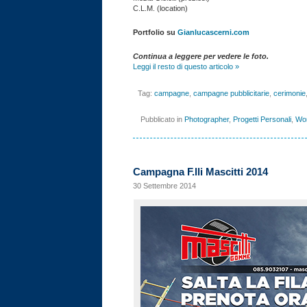
C.L.M. (location)
Portfolio su
Gianlucascerni.com
Continua a leggere per vedere le foto.
Leggi il resto di questo articolo »
Tag:
campagne
,
campagne pubblicitarie
,
cerimonie
Pubblicato in
Photographer
,
Progetti Personali
,
Wo
Campagna F.lli Mascitti 2014
30 Settembre 2014