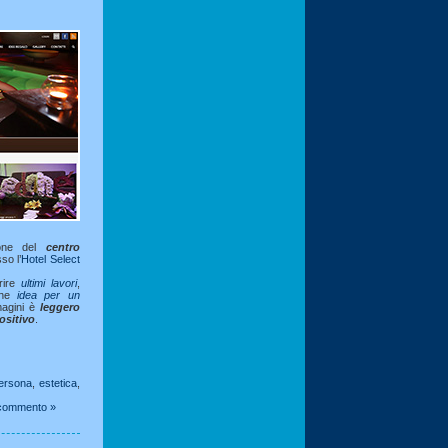
one del
centro
so l’
Hotel Select
prire
ultimi lavori
,
che
idea per un
magini è
leggero
ositivo
.
persona
,
estetica
,
commento »