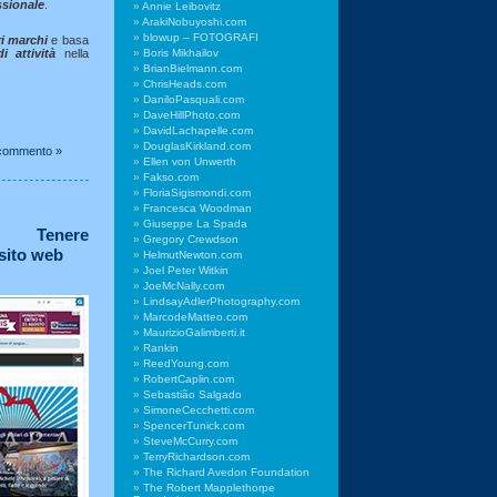
ssionale
.
Annie Leibovitz
ArakiNobuyoshi.com
blowup – FOTOGRAFI
ri marchi
e basa
i attività
nella
Boris Mikhailov
BrianBielmann.com
ChrisHeads.com
DaniloPasquali.com
DaveHillPhoto.com
DavidLachapelle.com
DouglasKirkland.com
commento »
Ellen von Unwerth
Fakso.com
FloriaSigismondi.com
Francesca Woodman
Giuseppe La Spada
m: Tenere
Gregory Crewdson
 sito web
HelmutNewton.com
Joel Peter Witkin
JoeMcNally.com
LindsayAdlerPhotography.com
MarcodeMatteo.com
MaurizioGalimberti.it
Rankin
ReedYoung.com
RobertCaplin.com
Sebastião Salgado
SimoneCecchetti.com
SpencerTunick.com
SteveMcCurry.com
TerryRichardson.com
The Richard Avedon Foundation
The Robert Mapplethorpe