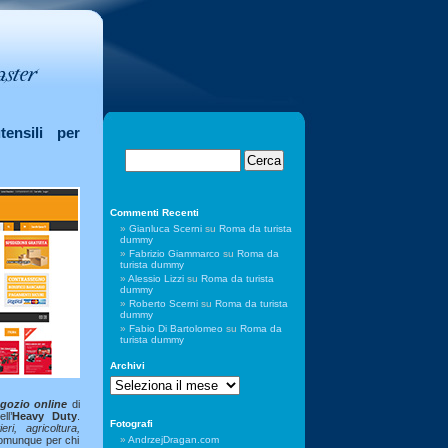
utensili per
Commenti Recenti
Gianluca Scerni
su
Roma da turista
dummy
Fabrizio Giammarco
su
Roma da
turista dummy
Alessio Lizzi
su
Roma da turista
dummy
Roberto Scerni
su
Roma da turista
dummy
Fabio Di Bartolomeo
su
Roma da
turista dummy
Archivi
Archivi
gozio online
di
ll’
Heavy Duty
.
Fotografi
ieri, agricoltura,
comunque per chi
AndrzejDragan.com