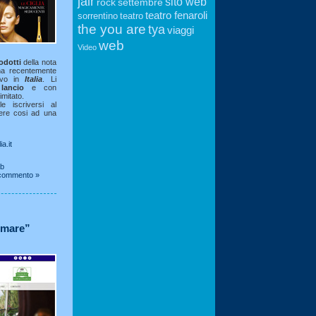
jair
sito web
rock
settembre
teatro fenaroli
sorrentino
teatro
the you are
tya
viaggi
web
Video
odotti
della nota
a recentemente
tivo in
Italia
. Li
 lancio
e con
mitato.
le iscriversi al
ere cosi ad una
a.it
eb
commento »
i mare”