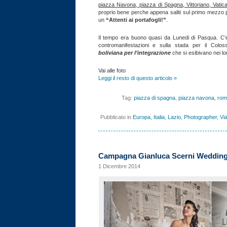
piazza Navona, piazza di Spagna, Vittoriano, Vati
proprio bene perche appena saliti sul primo mezzo pu
un
“Attenti ai portafogli!”
.
Il tempo era buono quasi da Lunedi di Pasqua. C’er
contromanifestazioni e sulla stada per il Col
boliviana per l’integrazione
che si esibivano nei loro 
Vai alle foto
Leggi il resto di questo articolo »
Tag:
piazza di spagna
,
piazza navona
,
rom
Pubblicato in
Europa
,
Italia
,
Lazio
,
Photographer
,
Via
Campagna Gianluca Scerni Wedding
1 Dicembre 2014