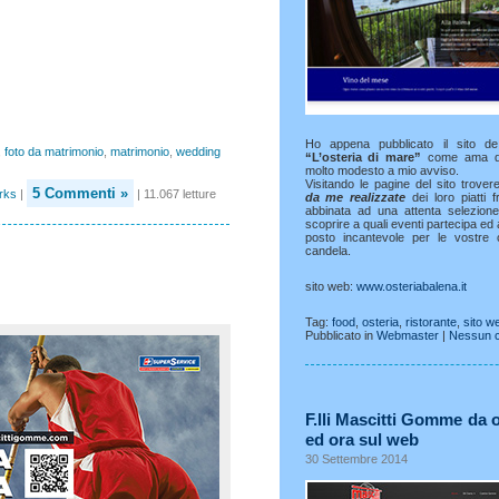
Ho appena pubblicato il sito 
,
foto da matrimonio
,
matrimonio
,
wedding
“L’osteria di mare”
come ama def
molto modesto a mio avviso.
Visitando le pagine del sito trover
5 Commenti »
rks
|
| 11.067 letture
da me realizzate
dei loro piatti 
abbinata ad una attenta selezione 
scoprire a quali eventi partecipa e
posto incantevole per le vostre
candela.
sito web:
www.osteriabalena.it
Tag:
food
,
osteria
,
ristorante
,
sito w
Pubblicato in
Webmaster
|
Nessun 
F.lli Mascitti Gomme da o
ed ora sul web
30 Settembre 2014