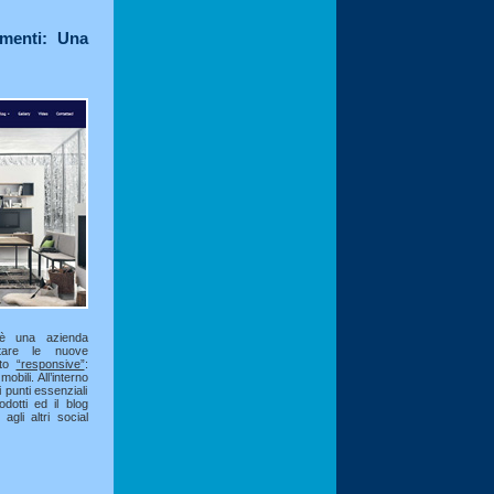
amenti: Una
 una azienda
ntare le nuove
ito
“responsive”
:
mobili. All’interno
 punti essenziali
odotti ed il blog
gli altri social