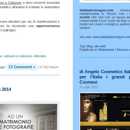
cano e Colosseo
e devo essermi travestito
bblico all’autista è scattato in automatico
daddydoctorgym.com
rinnova 
mantenendola in “forma” con i 
mobile
che mai con un layout p
conservando il suo cuore da blog c
ano elicotteri per via di manifestazioni e
medici
ed i
buoni consigli su palest
osseo ho incontrato una
rappresentanza
sangue
.
balli tipici.
sito web:
www.daddydoctorgym.co
Tag:
blog
,
sito web
Pubblicato in
Webmaster
|
Nessun 
a
,
vaticano e colosseo
,
vittoriano
13 Commenti »
ggi
|
| 27.402 letture
di Angelo Cosmetics Ital
per l’Italia i grandi 
Cosmesi
9 Luglio 2015
 2014