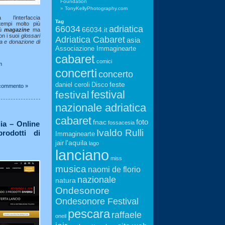
Foundation
TonyKellyPhotography.com
l’interfaccia
Tag
tempi molto più
66034
adriatica
66034.it
iù
magazine
ma
on i suoi
glossari
Adriatica Cabaret
asia
ra e donazione di
Associazione Immaginearte
cabaret
comici
m
concerti
concerto
feste
daniel ceroli
Disco
commento »
festival
festival
nazionale adriatica
cabaret
foto
fnac
ia – Online
fossacesia
Ivaldo Rulli
prodotti di
Immaginearte
l'aquila
jair
lago
lanciano
miss
musica
naomi de florio
nazionale
natura
Ondesonore
Ondesonore Festival
pescara
raffaele
oneil