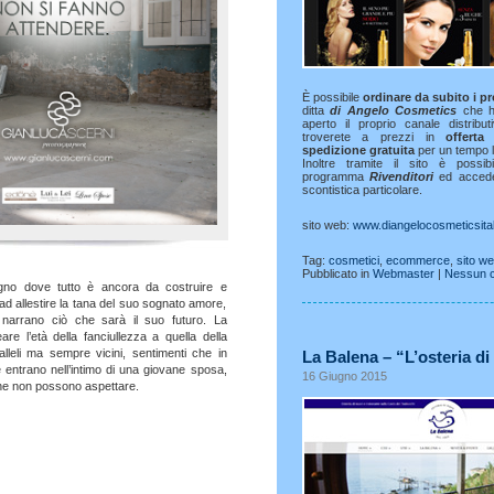
È possibile
ordinare da subito i pr
ditta
di Angelo Cosmetics
che h
aperto il proprio canale distribu
troverete a prezzi in
offerta
spedizione gratuita
per un tempo li
Inoltre tramite il sito è possibi
programma
Rivenditori
ed acced
scontistica particolare.
sito web:
www.diangelocosmeticsitali
Tag:
cosmetici
,
ecommerce
,
sito w
Pubblicato in
Webmaster
|
Nessun 
gno dove tutto è ancora da costruire e
ad allestire la tana del suo sognato amore,
i narrano ciò che sarà il suo futuro. La
re l’età della fanciullezza a quella della
leli ma sempre vicini, sentimenti che in
La Balena – “L’osteria d
entrano nell’intimo di una giovane sposa,
16 Giugno 2015
e che non possono aspettare.