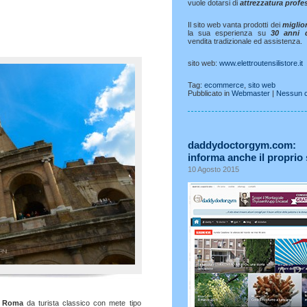
vuole dotarsi di
attrezzatura profe
Il sito web vanta prodotti dei
miglio
la sua esperienza su
30 anni d
vendita tradizionale ed assistenza.
sito web:
www.elettroutensilistore.it
Tag:
ecommerce
,
sito web
Pubblicato in
Webmaster
|
Nessun 
daddydoctorgym.co
informa anche il proprio
10 Agosto 2015
i Roma
da turista classico con mete tipo