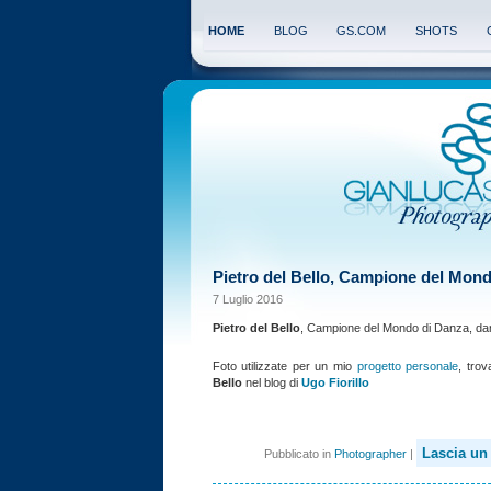
HOME
BLOG
GS.COM
SHOTS
Pietro del Bello, Campione del Mon
7 Luglio 2016
Pietro del Bello
, Campione del Mondo di Danza, danz
Foto utilizzate per un mio
progetto personale
, trov
Bello
nel blog di
Ugo Fiorillo
Lascia u
Pubblicato in
Photographer
|