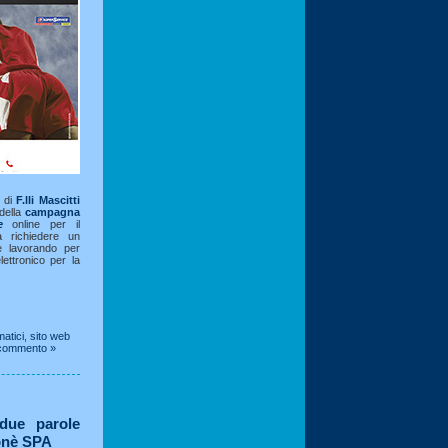
b di
F.lli Mascitti
della
campagna
e
online per il
richiedere un
re lavorando per
ettronico per la
atici
,
sito web
commento »
 due parole
onè SPA