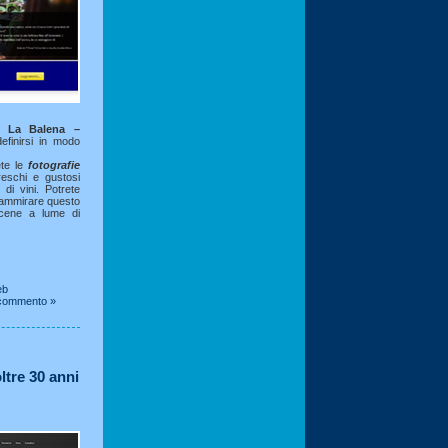
de
La Balena –
inirsi in modo
ete le
fotografie
freschi e gustosi
di vini. Potrete
d ammirare questo
 cene a lume di
eb
commento »
ltre 30 anni