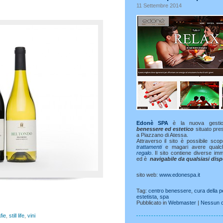
11 Settembre 2014
Edonè SPA
è la nuova gesti
benessere ed estetico
situato pres
a Piazzano di Atessa.
Attraverso il sito è possibile sco
trattamenti
e magari avere qual
regalo
. Il sito contiene diverse im
ed è
navigabile da qualsiasi disp
sito web:
www.edonespa.it
Tag:
centro benessere
,
cura della 
estetista
,
spa
Pubblicato in
Webmaster
|
Nessun 
fie
,
still life
,
vini