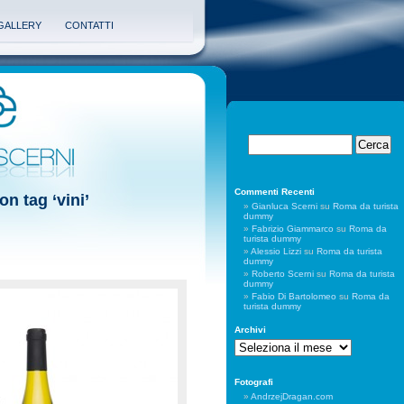
GALLERY
CONTATTI
Commenti Recenti
on tag ‘vini’
Gianluca Scerni
su
Roma da turista
dummy
Fabrizio Giammarco
su
Roma da
turista dummy
Alessio Lizzi
su
Roma da turista
dummy
Roberto Scerni
su
Roma da turista
dummy
Fabio Di Bartolomeo
su
Roma da
turista dummy
Archivi
Archivi
Fotografi
AndrzejDragan.com