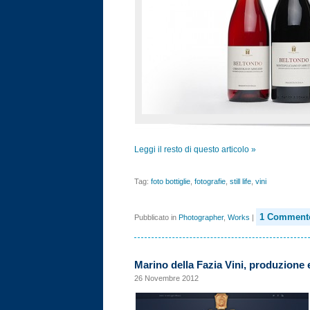
Leggi il resto di questo articolo »
Tag:
foto bottiglie
,
fotografie
,
still life
,
vini
1 Comment
Pubblicato in
Photographer
,
Works
|
Marino della Fazia Vini, produzione 
26 Novembre 2012