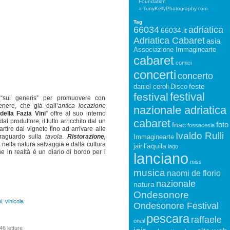
Foundation
TonyKellyPhotography.com
Tag
66034
adriatica
66034.it
Adriatica Cabaret
asia
Associazione Immaginearte
cabaret
comici
concerti
concerto
feste
daniel ceroli
Disco
festival
festival
e “sui generis” per promuovere con
enere, che già dall’
antica locazione
nazionale adriatica
della Fazia Vini
” offre al suo interno
cabaret
al produttore, il tutto arricchito dal un
foto
fnac
fossacesia
artire dal vigneto fino ad arrivare alle
Ivaldo Rulli
Immaginearte
traguardo sulla
tavola
.
Ristorazione,
nella natura selvaggia e dalla cultura
l'aquila
jair
lago
he in realtà è un diario di bordo per i
lanciano
miss
musica
naomi de florio
nazionale
natura
Ondesonore
i
,
vinicola
Ondesonore Festival
pescara
raffaele
oneil
46 letture