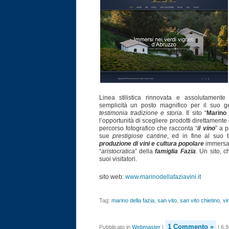
Linea stilistica rinnovata e assolutament
semplicità un posto magnifico per il suo g
testimonia tradizione e storia
. Il sito “
Marino 
l’opportunità di scegliere prodotti direttamente d
percorso fotografico che racconta “
il vino
” a p
sue
prestigiose cantine
, ed in fine al suo 
produzione di vini e cultura popolare
immersa 
“
aristocratica
” della
famiglia Fazia
. Un sito, c
suoi visitatori.
sito web:
www.marinodellafaziavini.it
Tag:
marino della fazia
,
san vito
,
san vito chietino
,
vin
1 Commento »
Pubblicato in
Webmaster
|
| 6.9