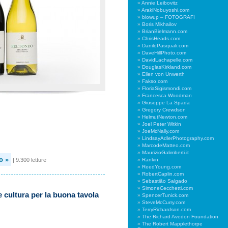
Annie Leibovitz
ArakiNobuyoshi.com
blowup – FOTOGRAFI
Boris Mikhailov
BrianBielmann.com
ChrisHeads.com
DaniloPasquali.com
DaveHillPhoto.com
DavidLachapelle.com
DouglasKirkland.com
Ellen von Unwerth
Fakso.com
FloriaSigismondi.com
Francesca Woodman
Giuseppe La Spada
Gregory Crewdson
HelmutNewton.com
Joel Peter Witkin
JoeMcNally.com
LindsayAdlerPhotography.com
MarcodeMatteo.com
MaurizioGalimberti.it
o »
| 9.300 letture
Rankin
ReedYoung.com
RobertCaplin.com
Sebastião Salgado
SimoneCecchetti.com
e cultura per la buona tavola
SpencerTunick.com
SteveMcCurry.com
TerryRichardson.com
The Richard Avedon Foundation
The Robert Mapplethorpe