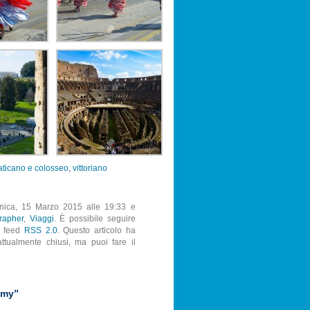
aticano e colosseo
,
vittoriano
enica, 15 Marzo 2015 alle 19:33 e
rapher
,
Viaggi
. È possibile seguire
il feed
RSS 2.0
. Questo articolo ha
ttualmente chiusi, ma puoi fare il
mmy”