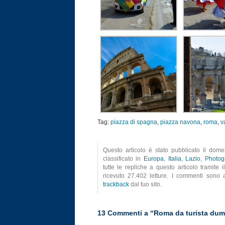
Tag:
piazza di spagna
,
piazza navona
,
roma
,
v
Questo articolo è stato pubblicato il dom
classificato in
Europa
,
Italia
,
Lazio
,
Photog
tutte le repliche a questo articolo tramite 
ricevuto 27.402 letture. I commenti sono a
trackback
dal tuo sito.
13 Commenti a “Roma da turista du