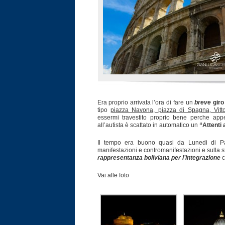
Era proprio arrivata l’ora di fare un
breve
giro
tipo
piazza Navona, piazza di Spagna, Vitt
essermi travestito proprio bene perche app
all’autista è scattato in automatico un
“Attenti 
Il tempo era buono quasi da Lunedi di Pas
manifestazioni e contromanifestazioni e sulla s
rappresentanza boliviana per l’integrazione
c
Vai alle foto