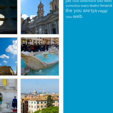
jair
sito web
rock
settembre
teatro fenaroli
sorrentino
teatro
the you are
tya
viaggi
web
Video