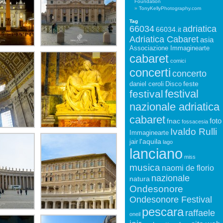
Foundation
TonyKellyPhotography.com
Tag
66034
adriatica
66034.it
Adriatica Cabaret
asia
Associazione Immaginearte
cabaret
comici
concerti
concerto
feste
daniel ceroli
Disco
festival
festival
nazionale adriatica
cabaret
foto
fnac
fossacesia
Ivaldo Rulli
Immaginearte
l'aquila
jair
lago
lanciano
miss
musica
naomi de florio
nazionale
natura
Ondesonore
Ondesonore Festival
pescara
raffaele
oneil