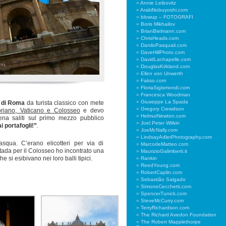
Annie Leibovitz
ArakiNobuyoshi.com
blowup – FOTOGRAFI
Boris Mikhailov
BrianBielmann.com
ChrisHeads.com
DaniloPasquali.com
DaveHillPhoto.com
DavidLachapelle.com
DouglasKirkland.com
Ellen von Unwerth
Fakso.com
FloriaSigismondi.com
Francesca Woodman
Giuseppe La Spada
 di Roma
da turista classico con mete
Gregory Crewdson
oriano, Vaticano e Colosseo
e devo
HelmutNewton.com
ena saliti sul primo mezzo pubblico
Joel Peter Witkin
ai portafogli!”
.
JoeMcNally.com
LindsayAdlerPhotography.com
qua. C’erano elicotteri per via di
MarcodeMatteo.com
tada per il Colosseo ho incontrato una
MaurizioGalimberti.it
he si esibivano nei loro balli tipici.
Rankin
ReedYoung.com
RobertCaplin.com
Sebastião Salgado
SimoneCecchetti.com
SpencerTunick.com
SteveMcCurry.com
TerryRichardson.com
The Richard Avedon Foundation
The Robert Mapplethorpe