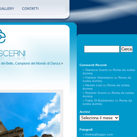
GALLERY
CONTATTI
o del Bello, Campione del Mondo di Danza
»
Commenti Recenti
Gianluca Scerni
su
Roma da turista
dummy
Fabrizio Giammarco
su
Roma da
turista dummy
Alessio Lizzi
su
Roma da turista
dummy
Roberto Scerni
su
Roma da turista
dummy
Fabio Di Bartolomeo
su
Roma da
turista dummy
Archivi
Archivi
Fotografi
AndrzejDragan.com