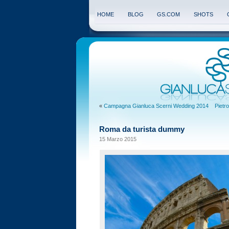
HOME
BLOG
GS.COM
SHOTS
«
Campagna Gianluca Scerni Wedding 2014
Pietr
Roma da turista dummy
15 Marzo 2015