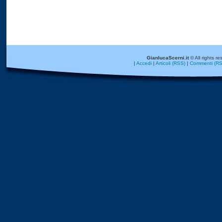
GianlucaScerni.it
© All rights re
|
Accedi
|
Articoli (RSS)
|
Commenti (RS