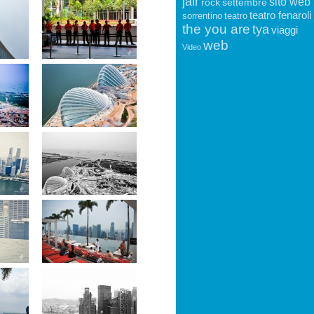
jair
sito web
rock
settembre
teatro fenaroli
sorrentino
teatro
the you are
tya
viaggi
web
Video