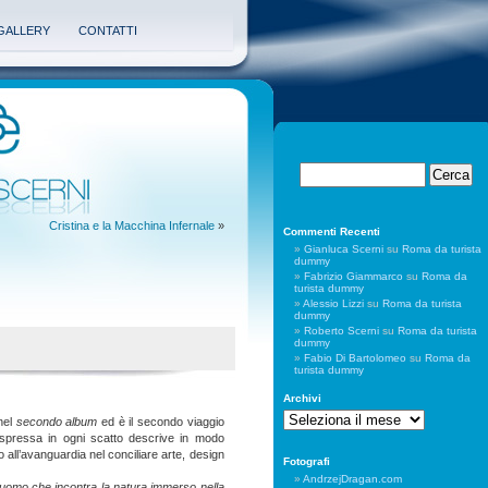
GALLERY
CONTATTI
Cristina e la Macchina Infernale
»
Commenti Recenti
Gianluca Scerni
su
Roma da turista
dummy
Fabrizio Giammarco
su
Roma da
turista dummy
Alessio Lizzi
su
Roma da turista
dummy
Roberto Scerni
su
Roma da turista
dummy
Fabio Di Bartolomeo
su
Roma da
turista dummy
Archivi
Archivi
 nel
secondo album
ed è il secondo viaggio
espressa in ogni scatto descrive in modo
 all’avanguardia nel conciliare arte, design
Fotografi
AndrzejDragan.com
l’uomo che incontra la natura immerso nella