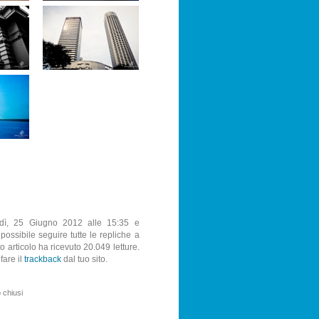
nedì, 25 Giugno 2012 alle 15:35 e
 possibile seguire tutte le repliche a
o articolo ha ricevuto 20.049 letture.
fare il
trackback
dal tuo sito.
 chiusi