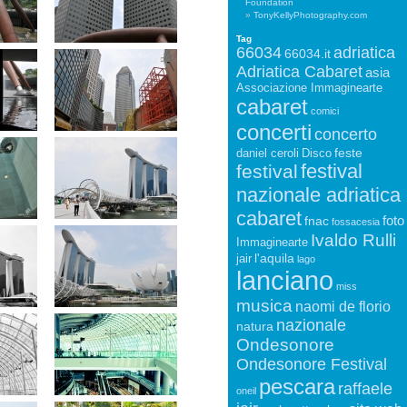
Foundation
TonyKellyPhotography.com
Tag
66034
adriatica
66034.it
Adriatica Cabaret
asia
Associazione Immaginearte
cabaret
comici
concerti
concerto
feste
daniel ceroli
Disco
festival
festival
nazionale adriatica
cabaret
foto
fnac
fossacesia
Ivaldo Rulli
Immaginearte
l'aquila
jair
lago
lanciano
miss
musica
naomi de florio
nazionale
natura
Ondesonore
Ondesonore Festival
pescara
raffaele
oneil