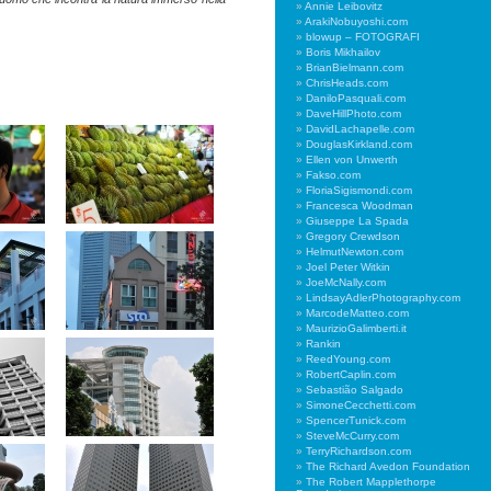
Annie Leibovitz
ArakiNobuyoshi.com
blowup – FOTOGRAFI
Boris Mikhailov
BrianBielmann.com
ChrisHeads.com
DaniloPasquali.com
DaveHillPhoto.com
DavidLachapelle.com
DouglasKirkland.com
Ellen von Unwerth
Fakso.com
FloriaSigismondi.com
Francesca Woodman
Giuseppe La Spada
Gregory Crewdson
HelmutNewton.com
Joel Peter Witkin
JoeMcNally.com
LindsayAdlerPhotography.com
MarcodeMatteo.com
MaurizioGalimberti.it
Rankin
ReedYoung.com
RobertCaplin.com
Sebastião Salgado
SimoneCecchetti.com
SpencerTunick.com
SteveMcCurry.com
TerryRichardson.com
The Richard Avedon Foundation
The Robert Mapplethorpe