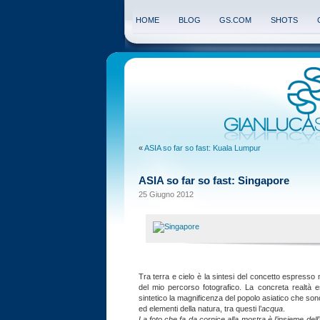
HOME
BLOG
GS.COM
SHOTS
«
ASIA so far so fast: Kuala Lumpur
ASIA so far so fast: Singapore
25 Giugno 2012
Tra terra e cielo è la sintesi del concetto espresso
del mio percorso fotografico. La concreta realtà 
sintetico la magnificenza del popolo asiatico che sono
ed elementi della natura, tra questi l’
acqua
.
La foto che fa da cornice alla mostra è l’insieme del