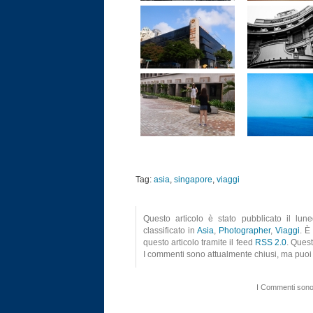
Tag:
asia
,
singapore
,
viaggi
Questo articolo è stato pubblicato il lu
classificato in
Asia
,
Photographer
,
Viaggi
. È
questo articolo tramite il feed
RSS 2.0
. Quest
I commenti sono attualmente chiusi, ma puoi 
I Commenti sono