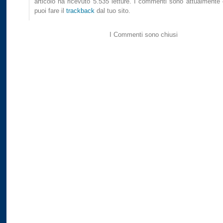
articolo ha ricevuto 5.535 letture. I commenti sono attualmente
puoi fare il
trackback
dal tuo sito.
I Commenti sono chiusi