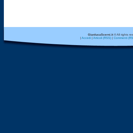
GianlucaScerni.it
© All rights re
|
Accedi
|
Articoli (RSS)
|
Commenti (RS