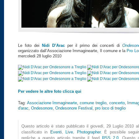
Le foto dei
Nidi D’Arac
per il primo dei concerti di
Ondesono
organizzato dall’Associazione Immaginearte, Il comune e la
Pro Lo
mercoledi 28 luglio 2010
Per vedere le altre foto clicca qui
Tag:
Associazione Immaginearte
,
comune treglio
,
concerto
,
Immag
d'arac
,
Ondesonore
,
Ondesonore Festival
,
pro loco di treglio
Questo articolo è stato pubblicato il giovedì, 29 Luglio 2010 a
classificato in
Eventi
,
Live
,
Photographer
. È possibile seguir
repliche a questo articolo tramite il feed
RSS 2.0
. Questo a