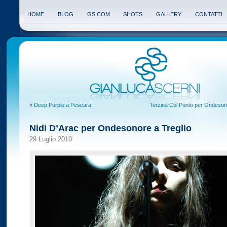
HOME
BLOG
GS.COM
SHOTS
GALLERY
CONTATTI
«
Deep Purple a Pescara
Terzina Col Punto per Ondesono
Nidi D’Arac per Ondesonore a Treglio
29 Luglio 2010