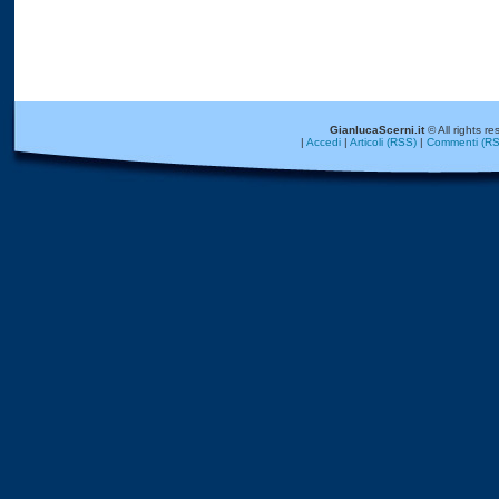
GianlucaScerni.it
© All rights re
|
Accedi
|
Articoli (RSS)
|
Commenti (RS