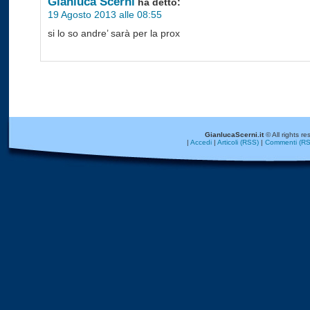
Gianluca Scerni
ha detto:
19 Agosto 2013 alle 08:55
si lo so andre’ sarà per la prox
GianlucaScerni.it
© All rights re
|
Accedi
|
Articoli (RSS)
|
Commenti (RS