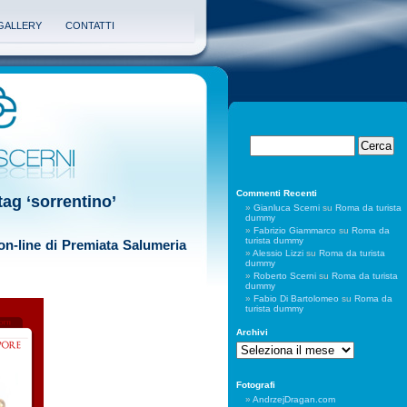
GALLERY
CONTATTI
Commenti Recenti
tag ‘sorrentino’
Gianluca Scerni
su
Roma da turista
dummy
Fabrizio Giammarco
su
Roma da
turista dummy
on-line di Premiata Salumeria
Alessio Lizzi
su
Roma da turista
dummy
Roberto Scerni
su
Roma da turista
dummy
Fabio Di Bartolomeo
su
Roma da
turista dummy
Archivi
Archivi
Fotografi
AndrzejDragan.com