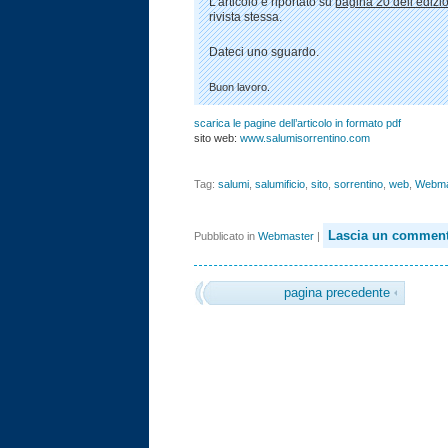
L’articolo è riportato su
pagina 20 dell’edizi
rivista stessa.
Dateci uno sguardo.
Buon lavoro.
scarica le pagine dell’articolo in formato pdf
sito web:
www.salumisorrentino.com
Tag:
salumi
,
salumificio
,
sito
,
sorrentino
,
web
,
Webma
Lascia un comment
Pubblicato in
Webmaster
|
pagina precedente