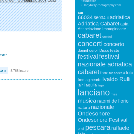
one di gennaio-febbraio 2008
Della
Foundation
TonyKellyPhotography.com
Tag
66034
adriatica
66034.it
Adriatica Cabaret
asia
Associazione Immaginearte
cabaret
comici
concerti
concerto
feste
daniel ceroli
Disco
festival
festival
ster
nazionale adriatica
cabaret
o »
| 8.768 letture
foto
fnac
fossacesia
Ivaldo Rulli
Immaginearte
l'aquila
jair
lago
lanciano
miss
musica
naomi de florio
nazionale
natura
Ondesonore
Ondesonore Festival
pescara
raffaele
oneil