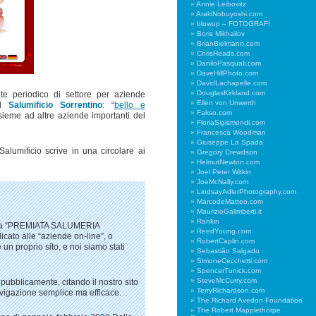
Annie Leibovitz
ArakiNobuyoshi.com
blowup – FOTOGRAFI
Boris Mikhailov
BrianBielmann.com
ChrisHeads.com
DaniloPasquali.com
DaveHillPhoto.com
DavidLachapelle.com
DouglasKirkland.com
e periodico di settore per aziende
Ellen von Unwerth
el
Salumificio Sorrentino
: “
bello e
Fakso.com
nsieme ad altre aziende importanti del
FloriaSigismondi.com
Francesca Woodman
Giuseppe La Spada
lumificio scrive in una circolare ai
Gregory Crewdson
HelmutNewton.com
Joel Peter Witkin
JoeMcNally.com
LindsayAdlerPhotography.com
MarcodeMatteo.com
MaurizioGalimberti.it
Rankin
ulla “PREMIATA SALUMERIA
ReedYoung.com
cato alle “aziende on-line”, o
RobertCaplin.com
un proprio sito, e noi siamo stati
Sebastião Salgado
SimoneCecchetti.com
SpencerTunick.com
SteveMcCurry.com
, pubblicamente, citando il nostro sito
TerryRichardson.com
avigazione semplice ma efficace.
The Richard Avedon Foundation
The Robert Mapplethorpe