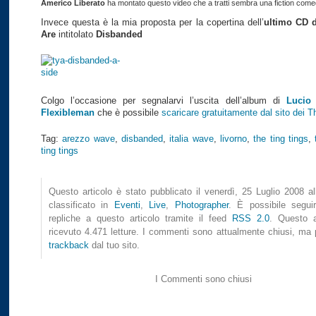
Americo Liberato
ha montato questo video che a tratti sembra una fiction com
Invece questa è la mia proposta per la copertina dell’
ultimo CD 
Are
intitolato
Disbanded
Colgo l’occasione per segnalarvi l’uscita dell’album di
Lucio 
Flexibleman
che è possibile
scaricare gratuitamente dal sito dei 
Tag:
arezzo wave
,
disbanded
,
italia wave
,
livorno
,
the ting tings
,
ting tings
Questo articolo è stato pubblicato il venerdì, 25 Luglio 2008 a
classificato in
Eventi
,
Live
,
Photographer
. È possibile seguir
repliche a questo articolo tramite il feed
RSS 2.0
. Questo a
ricevuto 4.471 letture. I commenti sono attualmente chiusi, ma p
trackback
dal tuo sito.
I Commenti sono chiusi