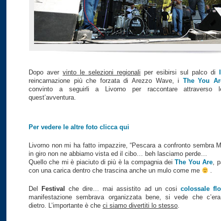
Dopo aver
vinto le selezioni regionali
per esibirsi sul palco di
reincarnazione più che forzata di Arezzo Wave, i
The You Ar
convinto a seguirli a Livorno per raccontare attraverso 
quest’avventura.
Per vedere le altre foto clicca qui
Livorno non mi ha fatto impazzire, “Pescara a confronto sembra M
in giro non ne abbiamo vista ed il cibo… beh lasciamo perde…
Quello che mi è piaciuto di più è la compagnia dei
The You Are
, p
con una carica dentro che trascina anche un mulo come me
.
Del
Festival
che dire… mai assistito ad un cosi
colossale fl
manifestazione sembrava organizzata bene, si vede che c’era
dietro. L’importante è che
ci siamo divertiti lo stesso
.