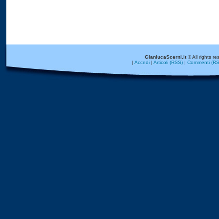
GianlucaScerni.it
© All rights re
|
Accedi
|
Articoli (RSS)
|
Commenti (RS