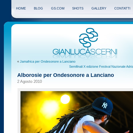
HOME
BLOG
GS.COM
SHOTS
GALLERY
CONTATTI
«
Jamafrica per Ondesonore a Lanciano
Semifinali X edizione Festival Nazionale Adri
Alborosie per Ondesonore a Lanciano
2 Agosto 2010