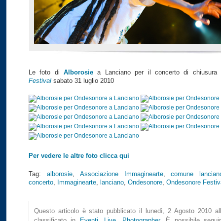
Le foto di
Alborosie
a Lanciano per il concerto di chiusur
Festival
sabato 31 luglio 2010
Per vedere le altre foto clicca qui
Tag:
alborosie
,
Associazione Immaginearte
,
comune lancian
concerto
,
Immaginearte
,
lanciano
,
Ondesonore
,
Ondesonore Festiv
Questo articolo è stato pubblicato il lunedì, 2 Agosto 2010 al
classificato in
Eventi
,
Live
,
Photographer
. È possibile seguir