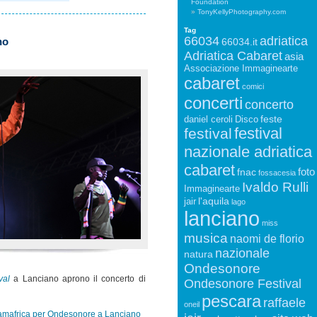
Foundation
TonyKellyPhotography.com
Tag
66034
adriatica
no
66034.it
Adriatica Cabaret
asia
Associazione Immaginearte
cabaret
comici
concerti
concerto
feste
daniel ceroli
Disco
festival
festival
nazionale adriatica
cabaret
foto
fnac
fossacesia
Ivaldo Rulli
Immaginearte
l'aquila
jair
lago
lanciano
miss
musica
naomi de florio
nazionale
natura
Ondesonore
val
a Lanciano aprono il concerto di
Ondesonore Festival
pescara
raffaele
oneil