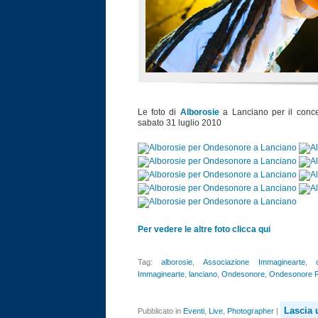
Le foto di
Alborosie
a Lanciano per il conce
sabato 31 luglio 2010
Per vedere le altre foto clicca qui
Tag:
alborosie
,
Associazione Immaginearte
,
Immaginearte
,
lanciano
,
Ondesonore
,
Ondesonore F
Lascia
Pubblicato in
Eventi
,
Live
,
Photographer
|