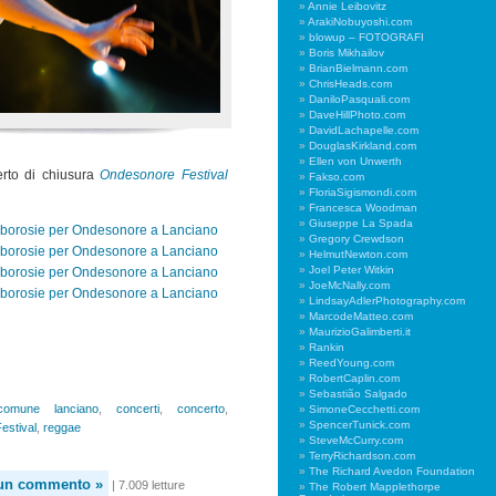
Annie Leibovitz
ArakiNobuyoshi.com
blowup – FOTOGRAFI
Boris Mikhailov
BrianBielmann.com
ChrisHeads.com
DaniloPasquali.com
DaveHillPhoto.com
DavidLachapelle.com
DouglasKirkland.com
Ellen von Unwerth
rto di chiusura
Ondesonore Festival
Fakso.com
FloriaSigismondi.com
Francesca Woodman
Giuseppe La Spada
Gregory Crewdson
HelmutNewton.com
Joel Peter Witkin
JoeMcNally.com
LindsayAdlerPhotography.com
MarcodeMatteo.com
MaurizioGalimberti.it
Rankin
ReedYoung.com
RobertCaplin.com
Sebastião Salgado
comune lanciano
,
concerti
,
concerto
,
SimoneCecchetti.com
SpencerTunick.com
estival
,
reggae
SteveMcCurry.com
TerryRichardson.com
The Richard Avedon Foundation
 un commento »
| 7.009 letture
The Robert Mapplethorpe