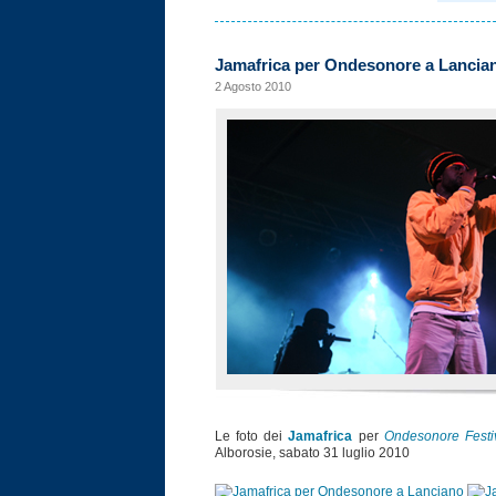
Jamafrica per Ondesonore a Lancia
2 Agosto 2010
Le foto dei
Jamafrica
per
Ondesonore Festi
Alborosie, sabato 31 luglio 2010