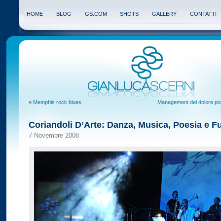
HOME
BLOG
GS.COM
SHOTS
GALLERY
CONTATTI
«
Memphis rock blues
Management del dolore pos
Coriandoli D’Arte: Danza, Musica, Poesia e F
7 Novembre 2008