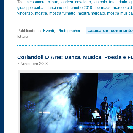
Tag:
alessandro bilotta
,
andrea cavaletto
,
antonio fara
,
dario gu
giuseppe barbati
,
lanciano nel fumetto 2010
,
leo macs
,
marco soldi
vincenzo
,
mostra
,
mostra fumetto
,
mostra mercato
,
mostra musica
Lascia un commento
Pubblicato in
Eventi
,
Photographer
|
letture
Coriandoli D’Arte: Danza, Musica, Poesia e F
7 Novembre 2008