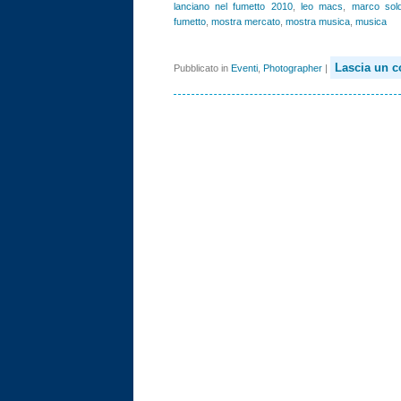
lanciano nel fumetto 2010
,
leo macs
,
marco sold
fumetto
,
mostra mercato
,
mostra musica
,
musica
Lascia un 
Pubblicato in
Eventi
,
Photographer
|