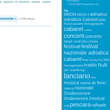
Foundation
i
,
maurizio di vincenzo
,
mostra
,
mostra
TonyKellyPhotography.com
Tag
66034
adriatica
66034.it
commento »
Adriatica Cabaret
| 4.085 letture
asia
Associazione Immaginearte
cabaret
comici
concerti
concerto
feste
daniel ceroli
Disco
festival
festival
nazionale adriatica
cabaret
foto
fnac
fossacesia
Ivaldo Rulli
Immaginearte
l'aquila
jair
lago
lanciano
miss
musica
naomi de florio
nazionale
natura
Ondesonore
Ondesonore Festival
pescara
raffaele
oneil