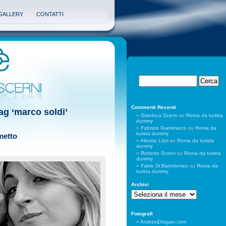
GALLERY
CONTATTI
Commenti Recenti
tag ‘marco soldi’
Gianluca Scerni
su
Roma da turista
dummy
Fabrizio Giammarco
su
Roma da
turista dummy
metto
Alessio Lizzi
su
Roma da turista
dummy
Roberto Scerni
su
Roma da turista
dummy
Fabio Di Bartolomeo
su
Roma da
turista dummy
Archivi
Archivi
Fotografi
AndrzejDragan.com