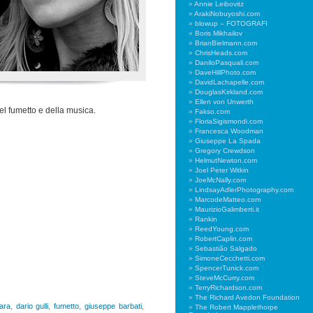
Annie Leibovitz
ArakiNobuyoshi.com
blowup – FOTOGRAFI
Boris Mikhailov
BrianBielmann.com
ChrisHeads.com
DaniloPasquali.com
DaveHillPhoto.com
DavidLachapelle.com
DouglasKirkland.com
Ellen von Unwerth
el fumetto e della musica.
Fakso.com
FloriaSigismondi.com
Francesca Woodman
Giuseppe La Spada
Gregory Crewdson
HelmutNewton.com
Joel Peter Witkin
JoeMcNally.com
LindsayAdlerPhotography.com
MarcodeMatteo.com
MaurizioGalimberti.it
Rankin
ReedYoung.com
RobertCaplin.com
Sebastião Salgado
SimoneCecchetti.com
SpencerTunick.com
SteveMcCurry.com
TerryRichardson.com
The Richard Avedon Foundation
fara
,
dario gulli
,
fumetto
,
giuseppe barbati
,
The Robert Mapplethorpe