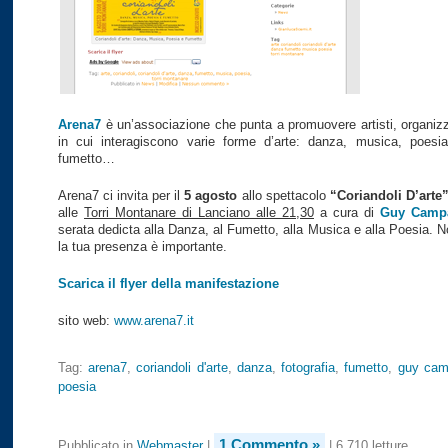
Arena7
è un’associazione che punta a promuovere artisti, organiz
in cui interagiscono varie forme d’arte: danza, musica, poesia,
fumetto…
Arena7 ci invita per il
5 agosto
allo spettacolo
“Coriandoli D’arte
alle
Torri Montanare di Lanciano alle 21,30
a cura di
Guy Camp
serata dedicta alla Danza, al Fumetto, alla Musica e alla Poesia. 
la tua presenza è importante.
Scarica il flyer della manifestazione
sito web:
www.arena7.it
Tag:
arena7
,
coriandoli d'arte
,
danza
,
fotografia
,
fumetto
,
guy ca
poesia
1 Commento »
Pubblicato in
Webmaster
|
| 6.710 letture