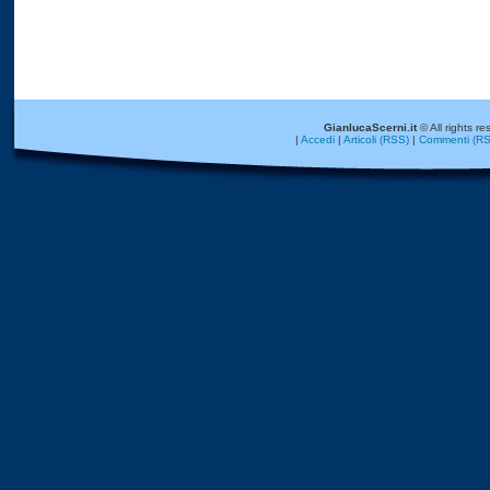
GianlucaScerni.it
© All rights re
|
Accedi
|
Articoli (RSS)
|
Commenti (RS