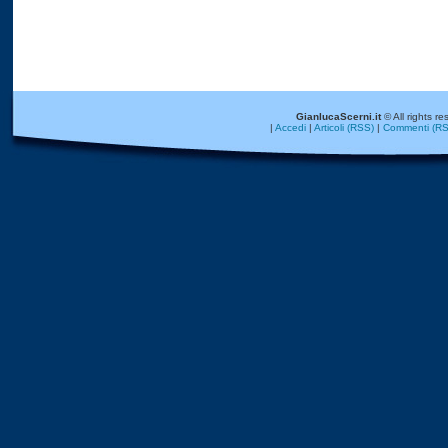
GianlucaScerni.it
© All rights re
|
Accedi
|
Articoli (RSS)
|
Commenti (RS