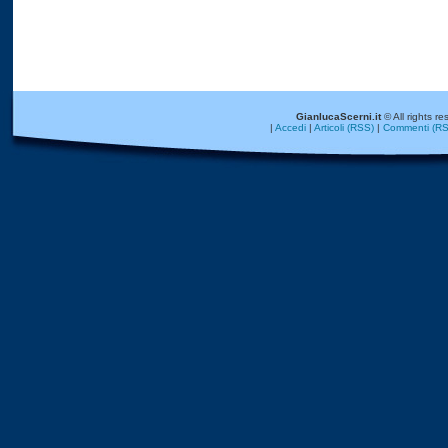
GianlucaScerni.it
© All rights re
|
Accedi
|
Articoli (RSS)
|
Commenti (RS