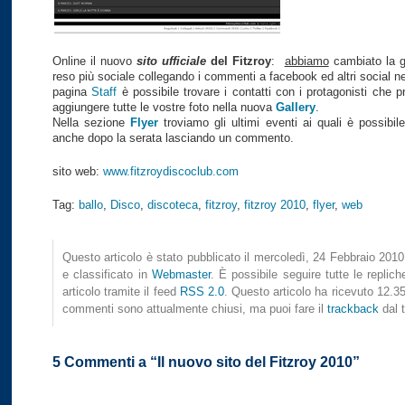
Online il nuovo
sito ufficiale
del Fitzroy
:
abbiamo
cambiato la gr
reso più sociale collegando i commenti a facebook ed altri social n
pagina
Staff
è possibile trovare i contatti con i protagonisti che 
aggiungere tutte le vostre foto nella nuova
Gallery
.
Nella sezione
Flyer
troviamo gli ultimi eventi ai quali è possibil
anche dopo la serata lasciando un commento.
sito web:
www.fitzroydiscoclub.com
Tag:
ballo
,
Disco
,
discoteca
,
fitzroy
,
fitzroy 2010
,
flyer
,
web
Questo articolo è stato pubblicato il mercoledì, 24 Febbraio 2010
e classificato in
Webmaster
. È possibile seguire tutte le replic
articolo tramite il feed
RSS 2.0
. Questo articolo ha ricevuto 12.357
commenti sono attualmente chiusi, ma puoi fare il
trackback
dal t
5 Commenti a “Il nuovo sito del Fitzroy 2010”