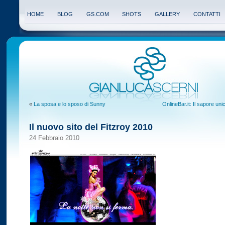
HOME
BLOG
GS.COM
SHOTS
GALLERY
CONTATTI
«
La sposa e lo sposo di Sunny
OnlineBar.it: Il sapore uni
Il nuovo sito del Fitzroy 2010
24 Febbraio 2010