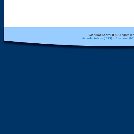
GianlucaScerni.it
© All rights re
|
Accedi
|
Articoli (RSS)
|
Commenti (RS