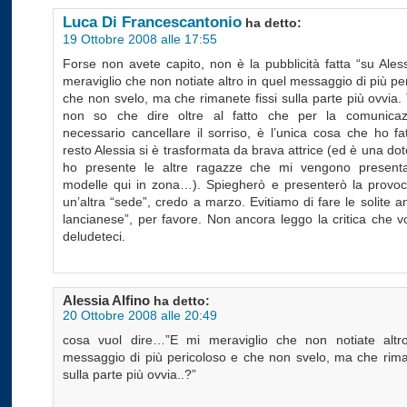
Luca Di Francescantonio
ha detto:
19 Ottobre 2008 alle 17:55
Forse non avete capito, non è la pubblicità fatta “su Ales
meraviglio che non notiate altro in quel messaggio di più pe
che non svelo, ma che rimanete fissi sulla parte più ovvia. T
non so che dire oltre al fatto che per la comunicaz
necessario cancellare il sorriso, è l’unica cosa che ho fat
resto Alessia si è trasformata da brava attrice (ed è una dot
ho presente le altre ragazze che mi vengono present
modelle qui in zona…). Spiegherò e presenterò la provoc
un’altra “sede”, credo a marzo. Evitiamo di fare le solite ana
lancianese”, per favore. Non ancora leggo la critica che v
deludeteci.
Alessia Alfino
ha detto:
20 Ottobre 2008 alle 20:49
cosa vuol dire…”E mi meraviglio che non notiate altr
messaggio di più pericoloso e che non svelo, ma che riman
sulla parte più ovvia..?”