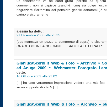
un chiarimento ve ne sarei grata…perchè da questa 
commenti non si capisce granchè…cmq sia colgo l’occa
ringraziare Sorrentino del pensiero gentile donatomi.:)è s
carino e sicuramente
alessia
ha detto:
27 Dicembre 2008 alle 23:35
(ops mancava un pezzo al commento di sopra)..e sicura
GRADITO!!!UN BACIO GIANLù E SALUTI A TUTTI *ALE*
GianlucaScerni.it Web & Foto » Archivio » So
ad Anuga 2009 :: Webmaster Fotografo Lan
detto:
16 Ottobre 2009 alle 23:02
[…] ha fatto veramente impressione vedere una mia foto
su un supporto di alto 5 […]
GianlucaScerni.it Web & Foto » Archivio » 6