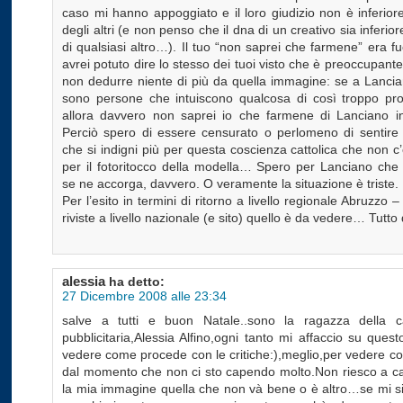
caso mi hanno appoggiato e il loro giudizio non è inferior
degli altri (e non penso che il dna di un creativo sia inferior
di qualsiasi altro…). Il tuo “non saprei che farmene” era fu
avrei potuto dire lo stesso dei tuoi visto che è preoccupante t
non dedurre niente di più da quella immagine: se a Lancia
sono persone che intuiscono qualcosa di così troppo pro
allora davvero non saprei io che farmene di Lanciano i
Perciò spero di essere censurato o perlomeno di sentire
che si indigni più per questa coscienza cattolica che non c
per il fotoritocco della modella… Spero per Lanciano che
se ne accorga, davvero. O veramente la situazione è triste.
Per l’esito in termini di ritorno a livello regionale Abruzzo –
riviste a livello nazionale (e sito) quello è da vedere… Tutto 
alessia
ha detto:
27 Dicembre 2008 alle 23:34
salve a tutti e buon Natale..sono la ragazza della 
pubblicitaria,Alessia Alfino,ogni tanto mi affaccio su quest
vedere come procede con le critiche:),meglio,per vedere co
dal momento che non ci sto capendo molto.Non riesco a ca
la mia immagine quella che non và bene o è altro…se mi si