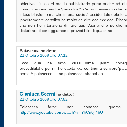
obiettivo. L’uso del media pubblicitario porta anche ad altri 
comunicazione, anche “pericolosi”: c’è un messaggio che p
inteso blasfemo ma che in una società occidentale debole c
ipocritamente cattolica ha molto da dire ecc ecc ecc. Disco
che non ho intenzione di fare qui. Vuoi anche perché n
disturbare il corteggiamento prevedibile di qualcuno…
Paiasecca
ha detto:
22 Ottobre 2008 alle 07:12
Ecco qua…..ha fatto cussù!!!!!ma jamm corteg
prevedibile!!e poi nn ho capito xkè continui a scrivere”pala
nome è paiasecca…..no palasecca!!ahahahah
Gianluca Scerni
ha detto:
22 Ottobre 2008 alle 07:52
Paiasecca forse non conosce questo fi
http://www.youtube.com/watch?v=iYhCn0jf46U