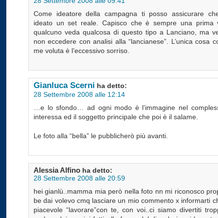
28 Settembre 2008 alle 09:41
Come ideatore della campagna ti posso assicurare ch
ideato un set reale. Capisco che è sempre una prima 
qualcuno veda qualcosa di questo tipo a Lanciano, ma v
non eccedere con analisi alla “lancianese”. L’unica cosa c
me voluta è l’eccessivo sorriso.
Gianluca Scerni
ha detto:
28 Settembre 2008 alle 12:14
…e lo sfondo… ad ogni modo è l’immagine nel comples
interessa ed il soggetto principale che poi è il salame.
Le foto alla “bella” le pubblicherò più avanti.
Alessia Alfino
ha detto:
28 Settembre 2008 alle 20:59
hei gianlù..mamma mia però nella foto nn mi riconosco pro
be dai volevo cmq lasciare un mio commento x informarti c
piacevole “lavorare”con te, con voi..ci siamo divertiti tr