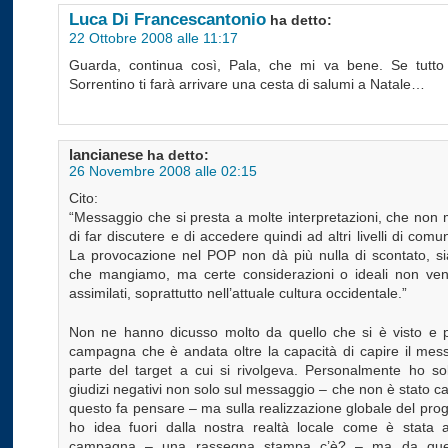
Luca Di Francescantonio
ha detto:
22 Ottobre 2008 alle 11:17
Guarda, continua così, Pala, che mi va bene. Se tutt
Sorrentino ti farà arrivare una cesta di salumi a Natale…
lancianese
ha detto:
26 Novembre 2008 alle 02:15
Cito:
“Messaggio che si presta a molte interpretazioni, che non
di far discutere e di accedere quindi ad altri livelli di comu
La provocazione nel POP non dà più nulla di scontato, s
che mangiamo, ma certe considerazioni o ideali non ve
assimilati, soprattutto nell’attuale cultura occidentale.”
Non ne hanno dicusso molto da quello che si è visto e 
campagna che è andata oltre la capacità di capire il mes
parte del target a cui si rivolgeva. Personalmente ho sol
giudizi negativi non solo sul messaggio – che non è stato ca
questo fa pensare – ma sulla realizzazione globale del pro
ho idea fuori dalla nostra realtà locale come è stata a
campagna – una rassegna stampa c’è? – ma da ques