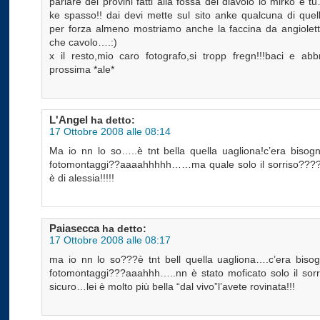
parlare dei provini fatti alla fossa del diavolo io mirko e
ke spasso!! dai devi mette sul sito anke qualcuna di quel
per forza almeno mostriamo anche la faccina da angiolet
che cavolo….:)
x il resto,mio caro fotografo,si tropp fregn!!!baci e abb
prossima *ale*
L'Angel
ha detto:
17 Ottobre 2008 alle 08:14
Ma io nn lo so…..è tnt bella quella uagliona!c’era bisogn
fotomontaggi??aaaahhhhh……ma quale solo il sorriso????i
è di alessia!!!!!
Paiasecca
ha detto:
17 Ottobre 2008 alle 08:17
ma io nn lo so???è tnt bell quella uagliona….c’era bisog
fotomontaggi???aaahhh…..nn è stato moficato solo il sorr
sicuro…lei è molto più bella “dal vivo”l’avete rovinata!!!