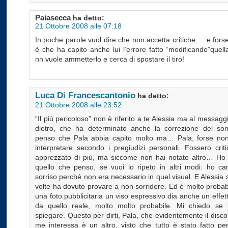
Paiasecca
ha detto:
21 Ottobre 2008 alle 07:18
In poche parole vuol dire che non accetta critiche…..e forse
è che ha capito anche lui l’errore fatto “modificando”quel
nn vuole ammetterlo e cerca di spostare il tiro!
Luca Di Francescantonio
ha detto:
21 Ottobre 2008 alle 23:52
“Il più pericoloso” non è riferito a te Alessia ma al messagg
dietro, che ha determinato anche la correzione del sor
penso che Pala abbia capito molto ma… Pala, forse non
interpretare secondo i pregiudizi personali. Fossero crit
apprezzato di più, ma siccome non hai notato altro… Ho
quello che penso, se vuoi lo ripeto in altri modi: ho can
sorriso perché non era necessario in quel visual. E Alessia
volte ha dovuto provare a non sorridere. Ed è molto probab
una foto pubblicitaria un viso espressivo dia anche un effet
da quello reale, molto molto probabile. Mi chiedo se
spiegare. Questo per dirti, Pala, che evidentemente il disc
me interessa è un altro, visto che tutto è stato fatto pe