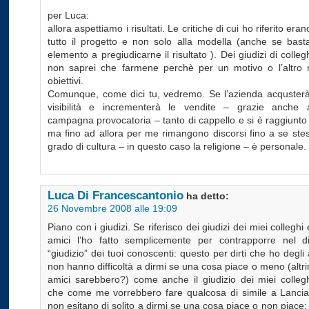
per Luca:
allora aspettiamo i risultati. Le critiche di cui ho riferito eran
tutto il progetto e non solo alla modella (anche se bast
elemento a pregiudicarne il risultato ). Dei giudizi di colleg
non saprei che farmene perchè per un motivo o l’altro
obiettivi.
Comunque, come dici tu, vedremo. Se l’azienda acquster
visibilità e incrementerà le vendite – grazie anche
campagna provocatoria – tanto di cappello e si è raggiunto
ma fino ad allora per me rimangono discorsi fino a se stes
grado di cultura – in questo caso la religione – è personale.
Luca Di Francescantonio
ha detto:
26 Novembre 2008 alle 19:09
Piano con i giudizi. Se riferisco dei giudizi dei miei colleghi 
amici l’ho fatto semplicemente per contrapporre nel di
“giudizio” dei tuoi conoscenti: questo per dirti che ho degli
non hanno difficoltà a dirmi se una cosa piace o meno (altr
amici sarebbero?) come anche il giudizio dei miei collegh
che come me vorrebbero fare qualcosa di simile a Lanci
non esitano di solito a dirmi se una cosa piace o non piace: