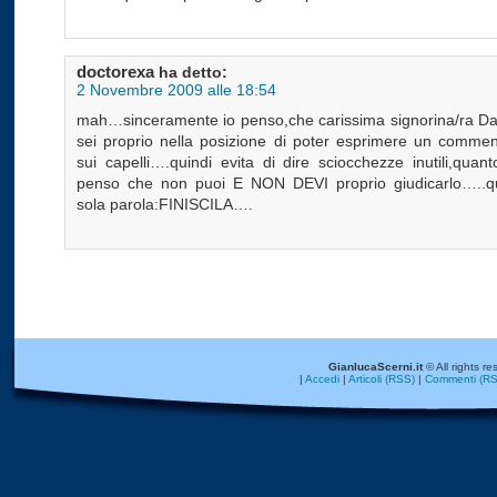
doctorexa
ha detto:
2 Novembre 2009 alle 18:54
mah…sinceramente io penso,che carissima signorina/ra Da
sei proprio nella posizione di poter esprimere un commen
sui capelli….quindi evita di dire sciocchezze inutili,qua
penso che non puoi E NON DEVI proprio giudicarlo…..q
sola parola:FINISCILA….
GianlucaScerni.it
© All rights re
|
Accedi
|
Articoli (RSS)
|
Commenti (RS