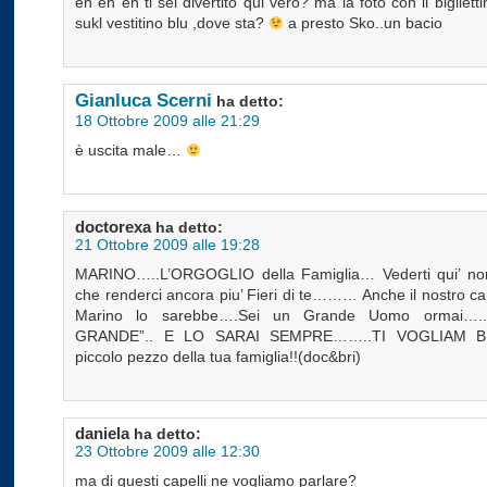
eh eh eh ti sei divertito qui vero? ma la foto con il bigliett
sukl vestitino blu ,dove sta?
a presto Sko..un bacio
Gianluca Scerni
ha detto:
18 Ottobre 2009 alle 21:29
è uscita male…
doctorexa
ha detto:
21 Ottobre 2009 alle 19:28
MARINO…..L’ORGOGLIO della Famiglia… Vederti qui’ non
che renderci ancora piu’ Fieri di te……… Anche il nostro c
Marino lo sarebbe….Sei un Grande Uomo ormai….
GRANDE”.. E LO SARAI SEMPRE……..TI VOGLIAM 
piccolo pezzo della tua famiglia!!(doc&bri)
daniela
ha detto:
23 Ottobre 2009 alle 12:30
ma di questi capelli ne vogliamo parlare?