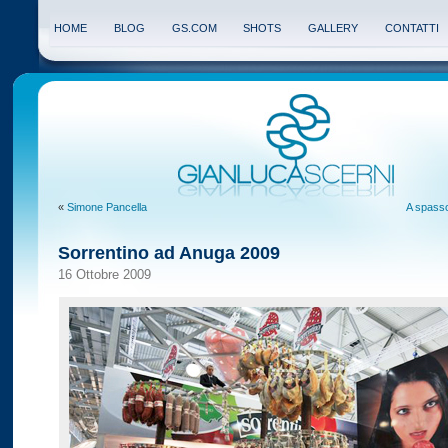
HOME
BLOG
GS.COM
SHOTS
GALLERY
CONTATTI
«
Simone Pancella
A spasso
Sorrentino ad Anuga 2009
16 Ottobre 2009