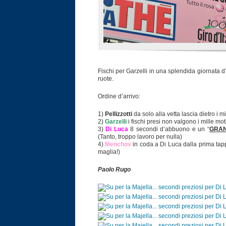
Fischi per Garzelli in una splendida giornata d’
ruote.
Ordine d’arrivo:
1)
Pellizzotti
da solo alla vetta lascia dietro i 
2)
Garzelli
i fischi presi non valgono i mille mo
3)
Di Luca
8 secondi d’abbuono e un “
GRAN
(Tanto, troppo lavoro per nulla)
4)
Menchov
in coda a Di Luca dalla prima tapp
maglia!)
Paolo Rugo