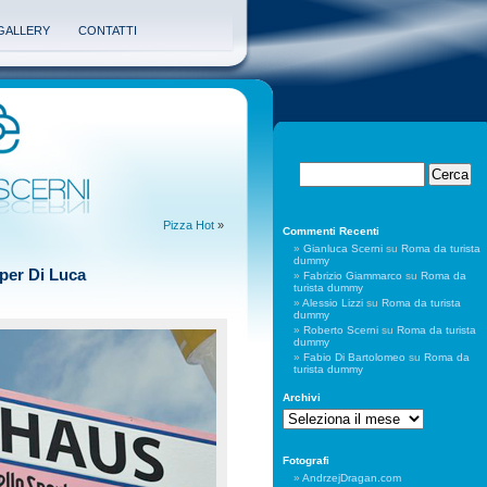
GALLERY
CONTATTI
Pizza Hot
»
Commenti Recenti
Gianluca Scerni
su
Roma da turista
dummy
 per Di Luca
Fabrizio Giammarco
su
Roma da
turista dummy
Alessio Lizzi
su
Roma da turista
dummy
Roberto Scerni
su
Roma da turista
dummy
Fabio Di Bartolomeo
su
Roma da
turista dummy
Archivi
Archivi
Fotografi
AndrzejDragan.com