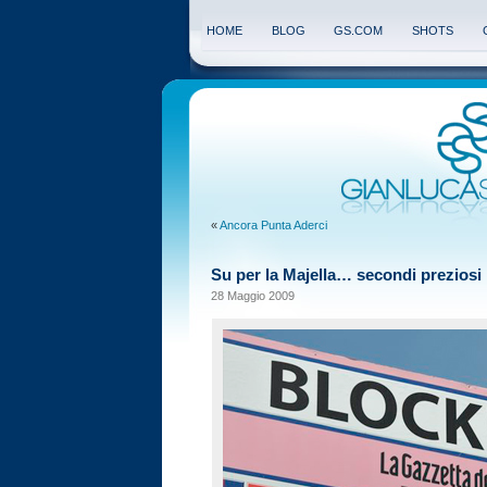
HOME
BLOG
GS.COM
SHOTS
«
Ancora Punta Aderci
Su per la Majella… secondi preziosi
28 Maggio 2009