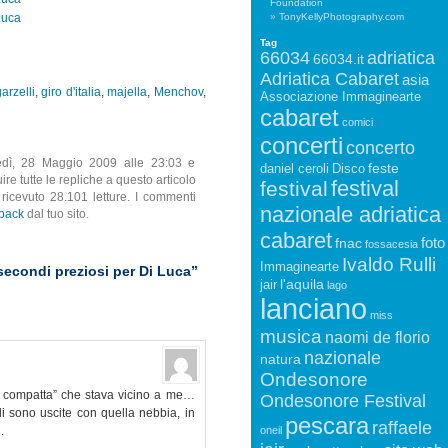
Foundation
TonyKellyPhotography.com
Tag
66034
adriatica
66034.it
Adriatica Cabaret
asia
arzelli
,
giro d'italia
,
majella
,
Menchov
,
Associazione Immaginearte
cabaret
comici
concerti
concerto
vedì, 28 Maggio 2009 alle 23:03 e
feste
daniel ceroli
Disco
ire tutte le repliche a questo articolo
festival
festival
 ricevuto 28.101 letture. I commenti
nazionale adriatica
kback
dal tuo sito.
cabaret
foto
fnac
fossacesia
Ivaldo Rulli
Immaginearte
econdi preziosi per Di Luca”
l'aquila
jair
lago
lanciano
miss
musica
naomi de florio
nazionale
natura
Ondesonore
 compatta” che stava vicino a me…
Ondesonore Festival
li sono uscite con quella nebbia, in
pescara
raffaele
.
oneil