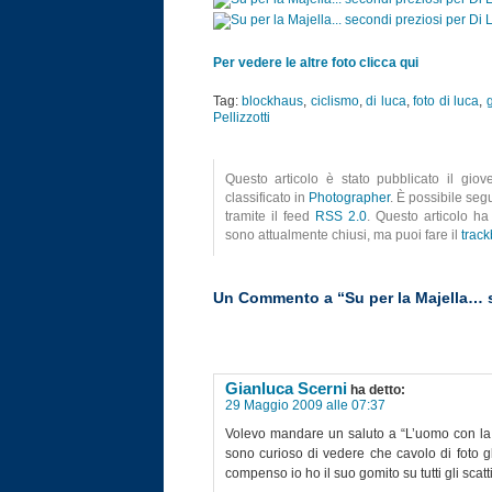
Per vedere le altre foto clicca qui
Tag:
blockhaus
,
ciclismo
,
di luca
,
foto di luca
,
g
Pellizzotti
Questo articolo è stato pubblicato il gio
classificato in
Photographer
. È possibile segu
tramite il feed
RSS 2.0
. Questo articolo ha
sono attualmente chiusi, ma puoi fare il
trac
Un Commento a “Su per la Majella… s
Gianluca Scerni
ha detto:
29 Maggio 2009 alle 07:37
Volevo mandare un saluto a “L’uomo con la
sono curioso di vedere che cavolo di foto g
compenso io ho il suo gomito su tutti gli scatti