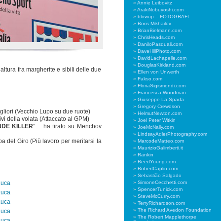
Annie Leibovitz
ArakiNobuyoshi.com
blowup – FOTOGRAFI
Boris Mikhailov
BrianBielmann.com
ChrisHeads.com
DaniloPasquali.com
DaveHillPhoto.com
DavidLachapelle.com
DouglasKirkland.com
altura fra margherite e sibili delle due
Ellen von Unwerth
Fakso.com
FloriaSigismondi.com
Francesca Woodman
Giuseppe La Spada
Gregory Crewdson
migliori (Vecchio Lupo su due ruote)
HelmutNewton.com
tivi della volata (Attaccato al GPM)
Joel Peter Witkin
DE KILLER
“… ha tirato su Menchov
JoeMcNally.com
LindsayAdlerPhotography.com
a del Giro (Più lavoro per meritarsi la
MarcodeMatteo.com
MaurizioGalimberti.it
Rankin
ReedYoung.com
RobertCaplin.com
Sebastião Salgado
SimoneCecchetti.com
SpencerTunick.com
SteveMcCurry.com
TerryRichardson.com
The Richard Avedon Foundation
The Robert Mapplethorpe