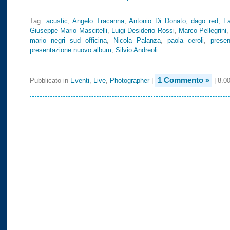
Tag:
acustic
,
Angelo Tracanna
,
Antonio Di Donato
,
dago red
,
Fa
Giuseppe Mario Mascitelli
,
Luigi Desiderio Rossi
,
Marco Pellegrini
mario negri sud officina
,
Nicola Palanza
,
paola ceroli
,
prese
presentazione nuovo album
,
Silvio Andreoli
1 Commento »
Pubblicato in
Eventi
,
Live
,
Photographer
|
| 8.00