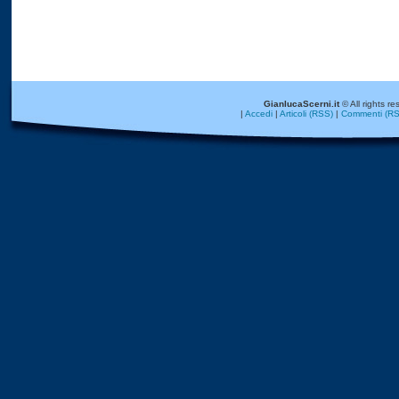
GianlucaScerni.it
© All rights re
|
Accedi
|
Articoli (RSS)
|
Commenti (RS