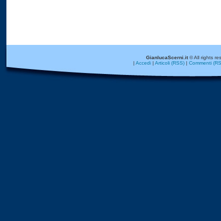
GianlucaScerni.it
© All rights re
|
Accedi
|
Articoli (RSS)
|
Commenti (RS