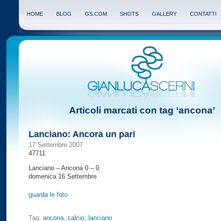
HOME
BLOG
GS.COM
SHOTS
GALLERY
CONTATTI
Articoli marcati con tag ‘ancona’
Lanciano: Ancora un pari
17 Settembre 2007
47711
Lanciano – Ancona 0 – 0
domenica 16 Settembre
guarda le foto
Tag:
ancona
,
calcio
,
lanciano