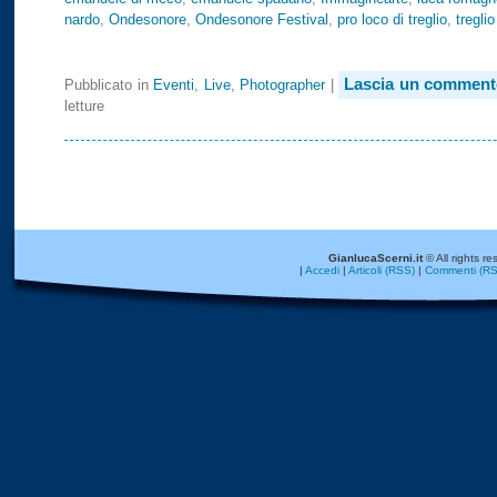
nardo
,
Ondesonore
,
Ondesonore Festival
,
pro loco di treglio
,
treglio
Lascia un comment
Pubblicato in
Eventi
,
Live
,
Photographer
|
letture
GianlucaScerni.it
© All rights re
|
Accedi
|
Articoli (RSS)
|
Commenti (RS