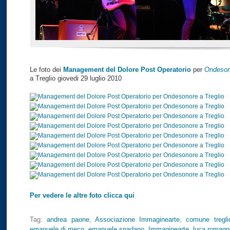
Le foto dei
Management del Dolore Post Operatorio
per
Ondeson
a Treglio giovedi 29 luglio 2010
Per vedere le altre foto clicca qui
Tag:
andrea paone
,
Associazione Immaginearte
,
comune tregli
emanuele di meco
,
emanuele spadano
,
Immaginearte
,
luca romagno