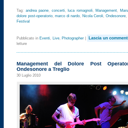
Tag:
andrea paone
,
concerti
,
luca romagnoli
,
Management
,
Mana
dolore post-operatorio
,
marco di nardo
,
Nicola Ceroli
,
Ondesonore
,
Festival
Lascia un comment
Pubblicato in
Eventi
,
Live
,
Photographer
|
letture
Management del Dolore Post Operato
Ondesonore a Treglio
30 Luglio 2010