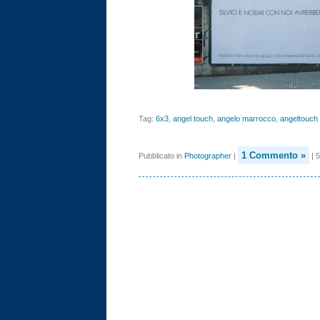
Tag:
6x3
,
angel touch
,
angelo marrocco
,
angeltouch
1 Commento »
Pubblicato in
Photographer
|
| 5