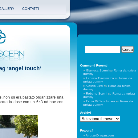
GALLERY
CONTATTI
Commenti Recenti
tag ‘angel touch’
Gianluca Scerni
su
Roma da turista
dummy
Fabrizio Giammarco
su
Roma da
turista dummy
Alessio Lizzi
su
Roma da turista
dummy
Roberto Scerni
su
Roma da turista
dummy
e, non gli era bastato organizzare una
Fabio Di Bartolomeo
su
Roma da
ncara la dose con un 6×3 ad hoc con
turista dummy
Archivi
Archivi
Fotografi
AndrzejDragan.com