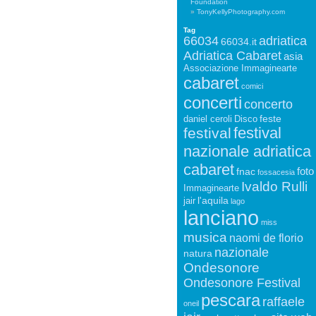
Foundation
TonyKellyPhotography.com
Tag
66034
adriatica
66034.it
Adriatica Cabaret
asia
Associazione Immaginearte
cabaret
comici
concerti
concerto
feste
daniel ceroli
Disco
festival
festival
nazionale adriatica
cabaret
foto
fnac
fossacesia
Ivaldo Rulli
Immaginearte
l'aquila
jair
lago
lanciano
miss
musica
naomi de florio
nazionale
natura
Ondesonore
Ondesonore Festival
pescara
raffaele
oneil