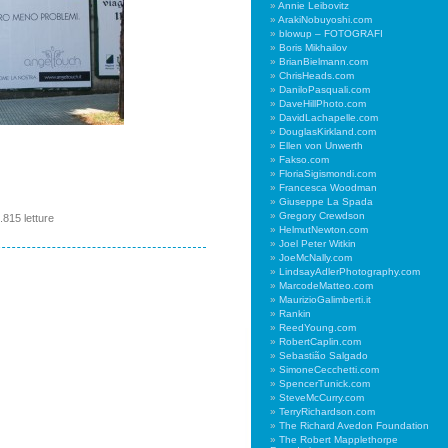
Annie Leibovitz
ArakiNobuyoshi.com
blowup – FOTOGRAFI
Boris Mikhailov
BrianBielmann.com
ChrisHeads.com
DaniloPasquali.com
DaveHillPhoto.com
DavidLachapelle.com
DouglasKirkland.com
Ellen von Unwerth
Fakso.com
FloriaSigismondi.com
Francesca Woodman
Giuseppe La Spada
Gregory Crewdson
.815 letture
HelmutNewton.com
Joel Peter Witkin
JoeMcNally.com
LindsayAdlerPhotography.com
MarcodeMatteo.com
MaurizioGalimberti.it
Rankin
ReedYoung.com
RobertCaplin.com
Sebastião Salgado
SimoneCecchetti.com
SpencerTunick.com
SteveMcCurry.com
TerryRichardson.com
The Richard Avedon Foundation
The Robert Mapplethorpe