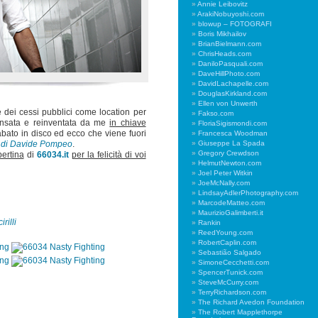
Annie Leibovitz
ArakiNobuyoshi.com
blowup – FOTOGRAFI
Boris Mikhailov
BrianBielmann.com
ChrisHeads.com
DaniloPasquali.com
DaveHillPhoto.com
DavidLachapelle.com
DouglasKirkland.com
Ellen von Unwerth
re dei cessi pubblici come location per
Fakso.com
Pensata e reinventata da me
in chiave
FloriaSigismondi.com
bato in disco ed ecco che viene fuori
Francesca Woodman
Giuseppe La Spada
li di Davide Pompeo
.
Gregory Crewdson
ertina
di
66034.it
per la felicità di voi
HelmutNewton.com
Joel Peter Witkin
JoeMcNally.com
LindsayAdlerPhotography.com
MarcodeMatteo.com
MaurizioGalimberti.it
rilli
Rankin
ReedYoung.com
RobertCaplin.com
Sebastião Salgado
SimoneCecchetti.com
SpencerTunick.com
SteveMcCurry.com
TerryRichardson.com
The Richard Avedon Foundation
The Robert Mapplethorpe