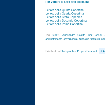
Per vedere le altre foto clicca qui
Le foto della Quinta Copertina
Le foto della Quarta Copertina
Le foto della Terza Copertina
Le foto della Seconda Copertina
Le foto della Prima Copertina
Tag:
66034
,
Alessandro Coletta
,
box
,
cessi
,
combattimento
,
coverpeople
,
fight club
,
fightclub
,
nao
1 
Pubblicato in
Photographer
,
Progetti Personali
|