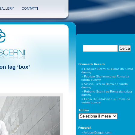
GALLERY
CONTATTI
Commenti Recenti
con tag ‘box’
Gianluca Scerni
su
Roma da turista
dummy
Fabrizio Giammarco
su
Roma da
turista dummy
Alessio Lizzi
su
Roma da turista
dummy
Roberto Scerni
su
Roma da turista
dummy
Fabio Di Bartolomeo
su
Roma da
turista dummy
Archivi
Archivi
Fotografi
AndrzejDragan.com