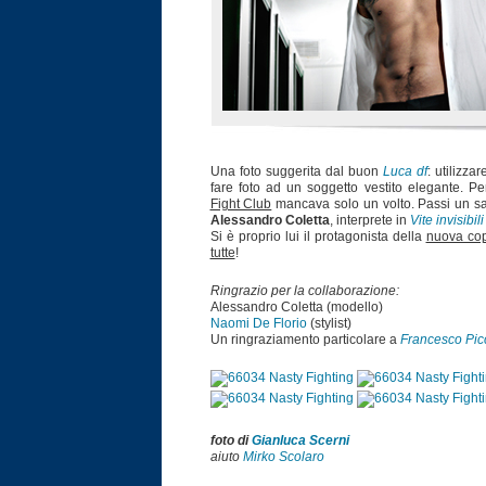
Una foto suggerita dal buon
Luca df
: utilizza
fare foto ad un soggetto vestito elegante. 
Fight Club
mancava solo un volto. Passi un sa
Alessandro Coletta
, interprete in
Vite invisibi
Si è proprio lui il protagonista della
nuova cop
tutte
!
Ringrazio per la collaborazione:
Alessandro Coletta (modello)
Naomi De Florio
(stylist)
Un ringraziamento particolare a
Francesco Picci
foto di
Gianluca Scerni
aiuto
Mirko Scolaro