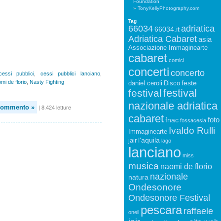
Foundation
TonyKellyPhotography.com
Tag
66034
adriatica
66034.it
Adriatica Cabaret
asia
Associazione Immaginearte
cabaret
comici
concerti
concerto
cessi pubblici
,
cessi pubblici lanciano
,
mi de florio
,
Nasty Fighting
feste
daniel ceroli
Disco
festival
festival
nazionale adriatica
Commento »
| 8.424 letture
cabaret
foto
fnac
fossacesia
Ivaldo Rulli
Immaginearte
l'aquila
jair
lago
lanciano
miss
musica
naomi de florio
nazionale
natura
Ondesonore
Ondesonore Festival
pescara
raffaele
oneil