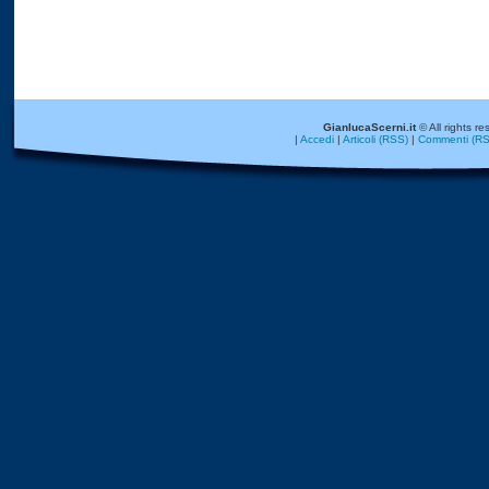
GianlucaScerni.it
© All rights re
|
Accedi
|
Articoli (RSS)
|
Commenti (RS