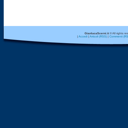
GianlucaScerni.it
© All rights re
|
Accedi
|
Articoli (RSS)
|
Commenti (RS