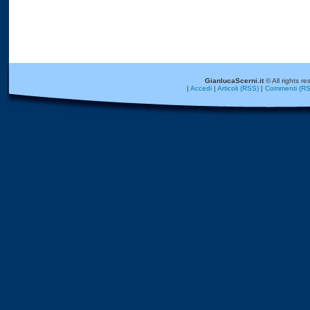
GianlucaScerni.it
© All rights re
|
Accedi
|
Articoli (RSS)
|
Commenti (RS