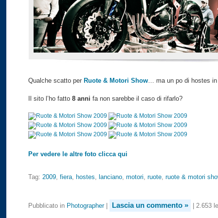
Qualche scatto per
Ruote & Motori Show
… ma un po di hostes i
Il sito l’ho fatto
8 anni
fa non sarebbe il caso di rifarlo?
Per vedere le altre foto clicca qui
Tag:
2009
,
fiera
,
hostes
,
lanciano
,
motori
,
ruote
,
ruote & motori sh
Lascia un commento »
Pubblicato in
Photographer
|
| 2.653 le