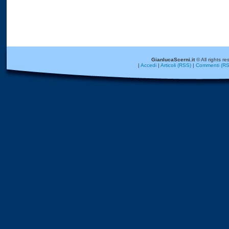
GianlucaScerni.it
© All rights re
|
Accedi
|
Articoli (RSS)
|
Commenti (RS