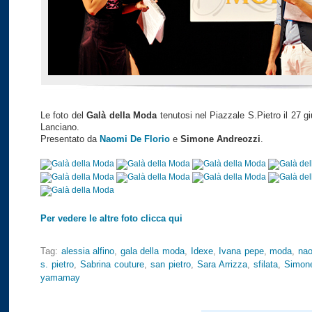
Le foto del
Galà della Moda
tenutosi nel Piazzale S.Pietro il 27 g
Lanciano.
Presentato da
Naomi De Florio
e
Simone Andreozzi
.
Per vedere le altre foto clicca qui
Tag:
alessia alfino
,
gala della moda
,
Idexe
,
Ivana pepe
,
moda
,
nao
s. pietro
,
Sabrina couture
,
san pietro
,
Sara Arrizza
,
sfilata
,
Simone
yamamay