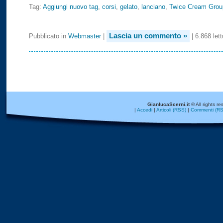
Tag:
Aggiungi nuovo tag
,
corsi
,
gelato
,
lanciano
,
Twice Cream Grou
Lascia un commento »
Pubblicato in
Webmaster
|
| 6.868 lett
GianlucaScerni.it
© All rights re
|
Accedi
|
Articoli (RSS)
|
Commenti (RS