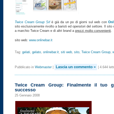
Twice Cream Group Srl
è già da un po di giorni sul web con
Onl
sito esclusivamente rivolto a baristi ed operatori del settore. Il sito 
a marchio Twice Cream e di altri brand a
prezzi molto convenienti
.
sito web:
www.onlinebar.it
Tag:
gelati
,
gelato
,
onlinebar.it
,
siti web
,
sito
,
Twice Cream Group
,
Lascia un commento »
Pubblicato in
Webmaster
|
| 4.644 lett
Twice Cream Group: Finalmente il tuo ge
successo
25 Gennaio 2008