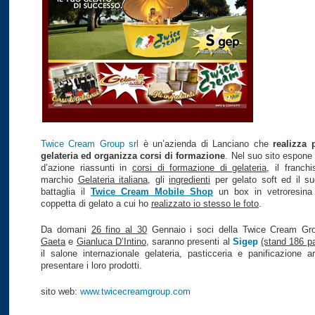
Twice Cream Group srl
è un’azienda di Lanciano che
realizza 
gelateria ed organizza corsi di formazione
. Nel suo sito espone
d’azione riassunti in
corsi di formazione di gelateria
, il franchi
marchio
Gelateria italiana
, gli
ingredienti
per gelato soft ed il su
battaglia il
Twice Cream Mobile Shop
un box in vetroresina
coppetta di gelato a cui ho
realizzato io stesso le foto
.
Da domani
26 fino al 30
Gennaio i soci della Twice Cream Gr
Gaeta
e
Gianluca D’Intino
, saranno presenti al
Sigep
(stand 186 pa
il salone internazionale gelateria, pasticceria e panificazione ar
presentare i loro prodotti.
sito web:
www.twicecreamgroup.com