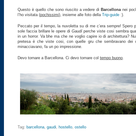
Questo è quello che sono riuscito a vedere di
Barcellona
nei poc
l’ho visitata (
pochissimi
), insieme alle foto della
Trip-guide
:).
Peccato per il tempo, la nuvoletta su di me c’era sempre! Spero pr
sole faccia brillare le opere di
Gaudí
perche viste cosi sembra qua
in un horror. Va bhe ma che ne voglio capire io di architettura? N
pretesa è che viste cosi, con quelle gru che sembravano dei c
minacciavano, fa un po impressione.
Devo tornare a Barcellona. Ci devo tornare col
tempo buono
.
Tag:
barcellona
,
gaudi
,
hostello
,
ostello