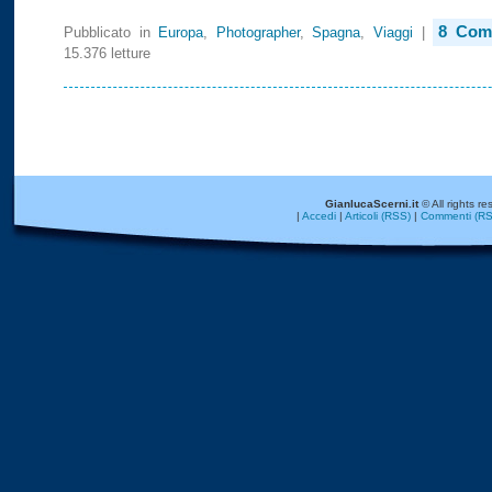
8 Com
Pubblicato in
Europa
,
Photographer
,
Spagna
,
Viaggi
|
15.376 letture
GianlucaScerni.it
© All rights re
|
Accedi
|
Articoli (RSS)
|
Commenti (RS