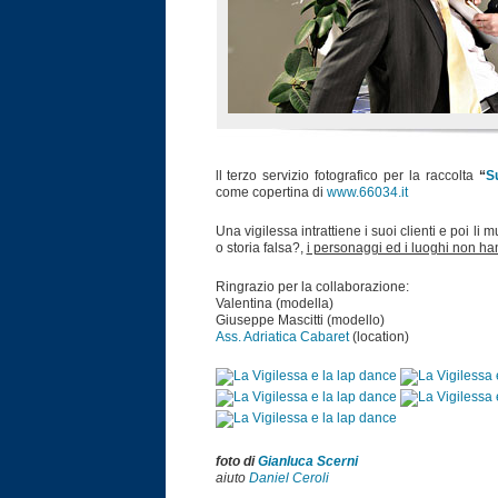
ll terzo servizio fotografico per la raccolta
“
S
come copertina di
www.66034.it
Una vigilessa intrattiene i suoi clienti e poi li 
o storia falsa?,
i personaggi ed i luoghi non ha
Ringrazio per la collaborazione:
Valentina (modella)
Giuseppe Mascitti (modello)
Ass. Adriatica Cabaret
(location)
foto di
Gianluca Scerni
aiuto
Daniel Ceroli