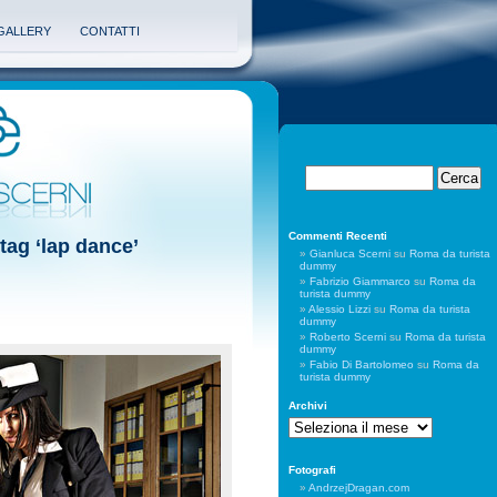
GALLERY
CONTATTI
Commenti Recenti
 tag ‘lap dance’
Gianluca Scerni
su
Roma da turista
dummy
Fabrizio Giammarco
su
Roma da
turista dummy
Alessio Lizzi
su
Roma da turista
dummy
Roberto Scerni
su
Roma da turista
dummy
Fabio Di Bartolomeo
su
Roma da
turista dummy
Archivi
Archivi
Fotografi
AndrzejDragan.com