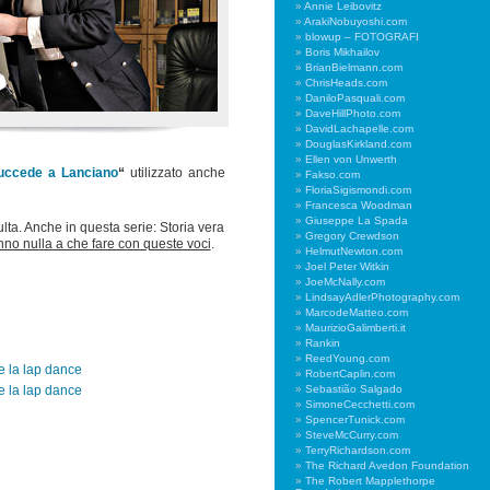
Annie Leibovitz
ArakiNobuyoshi.com
blowup – FOTOGRAFI
Boris Mikhailov
BrianBielmann.com
ChrisHeads.com
DaniloPasquali.com
DaveHillPhoto.com
DavidLachapelle.com
DouglasKirkland.com
Ellen von Unwerth
uccede a Lanciano
“
utilizzato anche
Fakso.com
FloriaSigismondi.com
Francesca Woodman
Giuseppe La Spada
multa. Anche in questa serie: Storia vera
Gregory Crewdson
nno nulla a che fare con queste voci
.
HelmutNewton.com
Joel Peter Witkin
JoeMcNally.com
LindsayAdlerPhotography.com
MarcodeMatteo.com
MaurizioGalimberti.it
Rankin
ReedYoung.com
RobertCaplin.com
Sebastião Salgado
SimoneCecchetti.com
SpencerTunick.com
SteveMcCurry.com
TerryRichardson.com
The Richard Avedon Foundation
The Robert Mapplethorpe