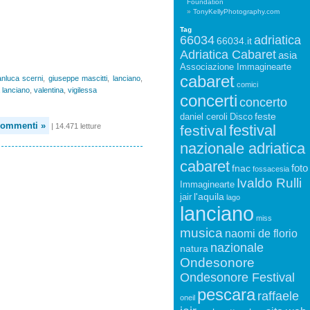
Foundation
TonyKellyPhotography.com
Tag
66034
adriatica
66034.it
Adriatica Cabaret
asia
Associazione Immaginearte
cabaret
anluca scerni
,
giuseppe mascitti
,
lanciano
,
comici
 lanciano
,
valentina
,
vigilessa
concerti
concerto
feste
daniel ceroli
Disco
Commenti »
| 14.471 letture
festival
festival
nazionale adriatica
cabaret
foto
fnac
fossacesia
Ivaldo Rulli
Immaginearte
l'aquila
jair
lago
lanciano
miss
musica
naomi de florio
nazionale
natura
Ondesonore
Ondesonore Festival
pescara
raffaele
oneil