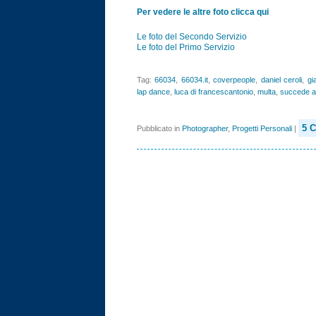
Per vedere le altre foto clicca qui
Le foto del Secondo Servizio
Le foto del Primo Servizio
Tag:
66034
,
66034.it
,
coverpeople
,
daniel ceroli
,
gi
lap dance
,
luca di francescantonio
,
multa
,
succede a
5 
Pubblicato in
Photographer
,
Progetti Personali
|