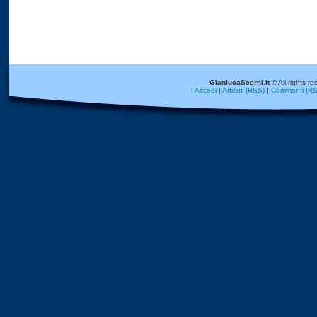
GianlucaScerni.it
© All rights re
|
Accedi
|
Articoli (RSS)
|
Commenti (RS