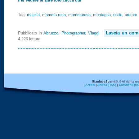
Per vedere le altre foto clicca qui
Tag:
majella
,
mamma rosa
,
mammarosa
,
montagna
,
notte
,
pretoro
Lascia un com
Pubblicato in
Abruzzo
,
Photographer
,
Viaggi
|
4.226 letture
GianlucaScerni.it
© All rights re
|
Accedi
|
Articoli (RSS)
|
Commenti (RS