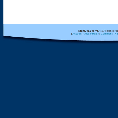
GianlucaScerni.it
© All rights re
|
Accedi
|
Articoli (RSS)
|
Commenti (RS