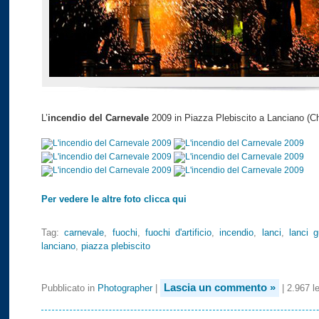
L’
incendio del Carnevale
2009 in Piazza Plebiscito a Lanciano (C
Per vedere le altre foto clicca qui
Tag:
carnevale
,
fuochi
,
fuochi d'artificio
,
incendio
,
lanci
,
lanci g
lanciano
,
piazza plebiscito
Lascia un commento »
Pubblicato in
Photographer
|
| 2.967 le