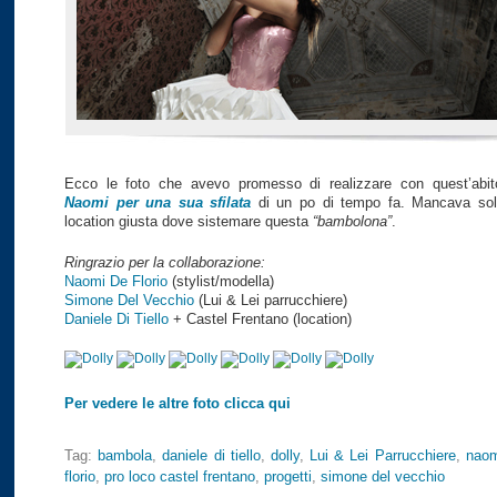
Ecco le foto che avevo promesso di realizzare con quest’abit
Naomi per una sua sfilata
di un po di tempo fa. Mancava solo
location giusta dove sistemare questa
“bambolona”
.
Ringrazio per la collaborazione:
Naomi De Florio
(stylist/modella)
Simone Del Vecchio
(Lui & Lei parrucchiere)
Daniele Di Tiello
+ Castel Frentano (location)
Per vedere le altre foto clicca qui
Tag:
bambola
,
daniele di tiello
,
dolly
,
Lui & Lei Parrucchiere
,
naom
florio
,
pro loco castel frentano
,
progetti
,
simone del vecchio