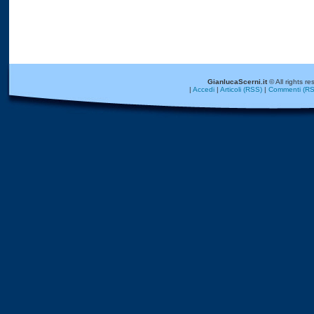
GianlucaScerni.it
© All rights re
|
Accedi
|
Articoli (RSS)
|
Commenti (RS