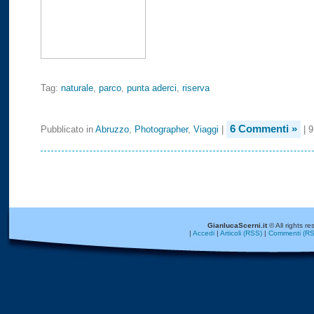
Tag:
naturale
,
parco
,
punta aderci
,
riserva
6 Commenti »
Pubblicato in
Abruzzo
,
Photographer
,
Viaggi
|
| 9
GianlucaScerni.it
© All rights re
|
Accedi
|
Articoli (RSS)
|
Commenti (RS