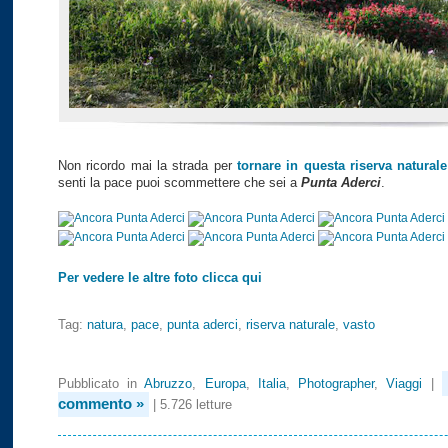
Non ricordo mai la strada per
tornare in questa riserva naturale
senti la pace puoi scommettere che sei a
Punta Aderci
.
Per vedere le altre foto clicca qui
Tag:
natura
,
pace
,
punta aderci
,
riserva naturale
,
vasto
Pubblicato in
Abruzzo
,
Europa
,
Italia
,
Photographer
,
Viaggi
|
commento »
| 5.726 letture