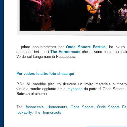
Il primo appuntamento per
Onde Sonore Festival
ha avuto u
successo ieri con i
The Hormonauts
che si sono esibiti sul pa
Verde sul Lungomare di Fossacesia.
Per vedere le altre foto clicca qui
P.S.: Mi sarebbe piaciuto ricevere un invito materiale piuttost
virtuale tramite aggiunta amici
myspace
da parte di Onde Sonore. 
Batman
al cinema.
Tag:
fossacesia
,
Hormonauts
,
Onde Sonore
,
Onde Sonore Fes
rockabilly
,
The Hormonauts