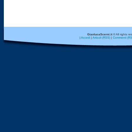
GianlucaScerni.it
© All rights re
|
Accedi
|
Articoli (RSS)
|
Commenti (RS