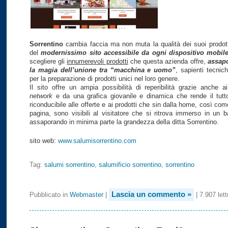
Sorrentino
cambia faccia ma non muta la qualità dei suoi prodotti,
del
modernissimo sito accessibile da ogni dispositivo mobil
scegliere gli
innumerevoli prodotti
che questa azienda offre,
assap
la magia dell’unione tra “macchina e uomo”
, sapienti tecnic
per la preparazione di prodotti unici nel loro genere.
Il sito offre un ampia possibilità di reperibilità grazie anche a
network
e da una grafica giovanile e dinamica che rende il tutt
riconducibile alle offerte e ai prodotti che sin dalla home, così co
pagina, sono visibili al visitatore che si ritrova immerso in un 
assaporando in minima parte la grandezza della ditta Sorrentino.
sito web:
www.salumisorrentino.com
Tag:
salumi sorrentino
,
salumificio sorrentino
,
sorrentino
Lascia un commento »
Pubblicato in
Webmaster
|
| 7.907 lett