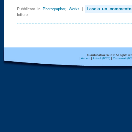
Lascia un commento
Pubblicato in
Photographer
,
Works
|
letture
GianlucaScerni.it
© All rights re
|
Accedi
|
Articoli (RSS)
|
Commenti (RS