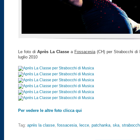
Le foto di
Après La Classe
a
Fossacesia
(CH) per Strabocchi di 
luglio 2010
Per vedere le altre foto clicca qui
Tag:
après la classe
,
fossacesia
,
lecce
,
patchanka
,
ska
,
strabocch