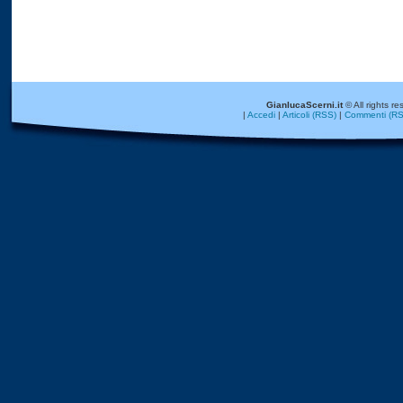
GianlucaScerni.it
© All rights re
|
Accedi
|
Articoli (RSS)
|
Commenti (RS