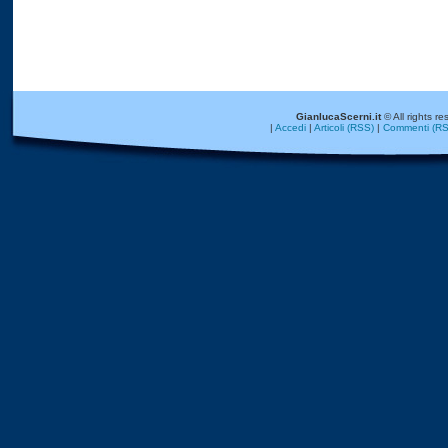
GianlucaScerni.it
© All rights re
|
Accedi
|
Articoli (RSS)
|
Commenti (RS