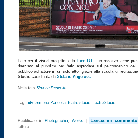
Foto per il visual progettato da
Luca D.F.
: un ragazzo viene pre
riservato al pubblico per farlo approdare sul palcoscenico de
pubblico ad attore in un solo atto, grazie alla scuola di recitazio
Studio
coordinata da
Stefano Angelucci
.
Nella foto
Simone Pancella
Tag:
adv
,
Simone Pancella
,
teatro studio
,
TeatroStudio
Lascia un commento
Pubblicato in
Photographer
,
Works
|
letture