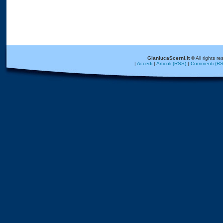
GianlucaScerni.it
© All rights re
|
Accedi
|
Articoli (RSS)
|
Commenti (RS