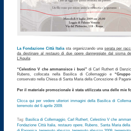
La Fondazione Città Italia
sta organizzando una
serata per racc
da destinare al restauro di due opere danneggiate dal sisma de
L’Aquila
:
“Celestino V che ammansisce i buoi”
di Carl Ruthert di Danzic
Rubens, collocata nella Basilica di Collemaggio e
“Gruppo
conservato nella Chiesa di Santa Maria della Concezione di Pagani
Per il materiale promozionale è stata utilizzata una delle mie fo
Clicca qui per vedere ulteriori immagini della Basilica di Collema
terremoto del 6 aprile 2009.
Tag:
Basilica di Collemaggio
,
Carl Ruthert
,
Celestino V che ammans
Fondazione Città Italia
,
restauro opere
,
Rubens
,
Santa Maria dell
di Paganica
,
terremoto abruzzo
,
terremoto abruzzo 2009
,
terremoto 