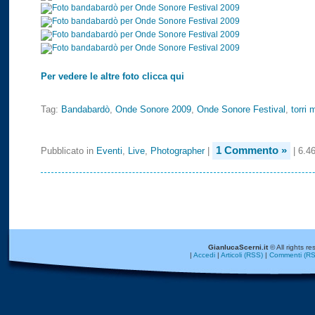
Per vedere le altre foto clicca qui
Tag:
Bandabardò
,
Onde Sonore 2009
,
Onde Sonore Festival
,
torri
1 Commento »
Pubblicato in
Eventi
,
Live
,
Photographer
|
| 6.46
GianlucaScerni.it
© All rights re
|
Accedi
|
Articoli (RSS)
|
Commenti (RS