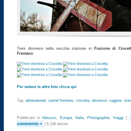
Treni dismessi nella vecchia stazione in
Frazione di Crocet
Frentano
Per vedere le altre foto clicca qui
Tag:
abbandonati
,
castel frentano
,
crocetta
,
dismessi
,
ruggine
,
sta
Pubblicato in
Abruzzo
,
Europa
,
Italia
,
Photographer
,
Viaggi
|
commento »
| 6.246 letture